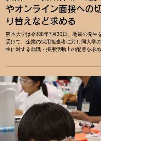
toso132
7月30日
読了時間: 1分
【熊本大学】地震発生に
伴い採用担当者へ配慮を
要請——書類締切の延長
やオンライン面接への切
り替えなど求める
熊本大学は令和8年7月30日、地震の発生を
受けて、企業の採用担当者に対し同大学の学
生に対する就職・採用活動上の配慮を求める