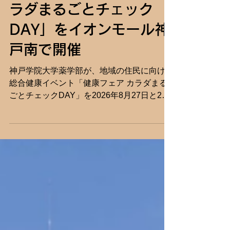
薬学部が「健康フェア カ
ラダまるごとチェック
DAY」をイオンモール神
戸南で開催
神戸学院大学薬学部が、地域の住民に向けた
総合健康イベント「健康フェア カラダまる
ごとチェックDAY」を2026年8月27日と28
日の2日間にわたり開催する。同イベント
は、イオンモール神戸南およびサエラ薬局と
の合同開催であり、参加費は無料である。最
新の健康測定機器を用いて自身の健康状態を
正しく知り、生活習慣を見直すきっかけを提
供することを目的としている。