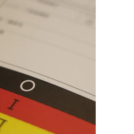
けたメニューサイト「cojimiru」を公開し
た。 同サイトは、2018年から継続されてい
る「がん患者さんのためのメニュー開発」プ
ロジェクトの成果をまとめたアーカイブサイ
トである。当初は医療栄養学科の取り組みと
してスタートしたものの、現在では薬学科、
薬科学科、医療栄養学科の3学科が連携する
多職種連携教育プログラムへと発展を遂げて
いる。