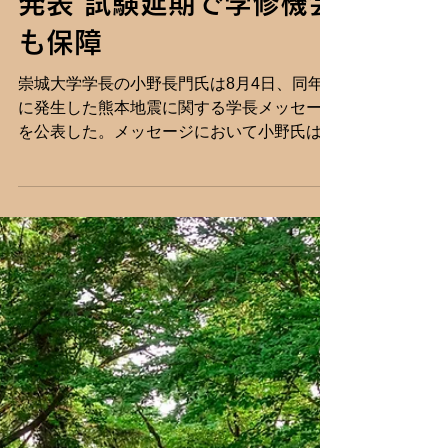
崇城大学長、熊本地震を
受け夏季休暇の前倒しを
発表 試験延期で学修機会
も保障
崇城大学学長の小野長門氏は8月4日、同年
に発生した熊本地震に関する学長メッセージ
を公表した。メッセージにおいて小野氏は、
被災者への心からのお見舞いを伝えたうえ
で、学生の安全と心身の健康を最優先とし、
夏季休暇の開始時期を当初の予定から2週間
程度前倒しすることを明らかにした。