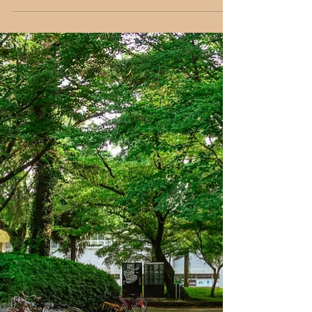
大阪医科薬科大学病院が
「令和8年熊本地震」の
被災地へDMATを派遣
大阪医科薬科大学は2026年7月31日、7月28
日に発生した「令和8年熊本地震」の被災者
支援に向け、大阪医科薬科大学病院の災害派
遣医療チーム（DMAT）を現地に派遣すると
発表した。今回の派遣は、厚生労働省DMAT
事務局から大阪府を経由した要請に応じるも
のである。