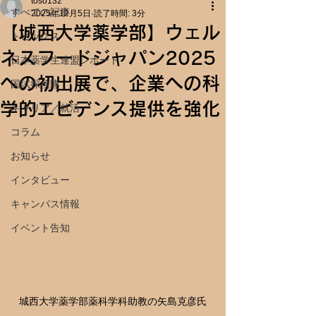
toso132
すべての記事
2025年12月5日
読了時間: 3分
【城西大学薬学部】ウェル
トピックス
ネスフードジャパン2025
日本薬学生連盟レポート
への初出展で、企業への科
国試探検隊
学的エビデンス提供を強化
キャリア／就活
コラム
お知らせ
インタビュー
キャンパス情報
イベント告知
城西大学薬学部薬科学科助教の矢島克彦氏