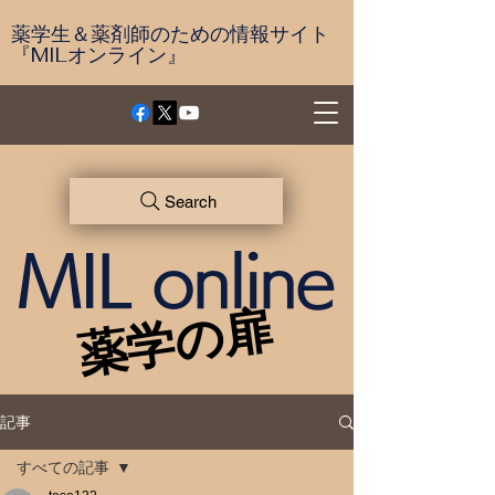
薬学生＆薬剤師のための情報サイト
『MILオンライン』
Search
MIL online
薬学の扉
薬学の扉
記事
すべての記事