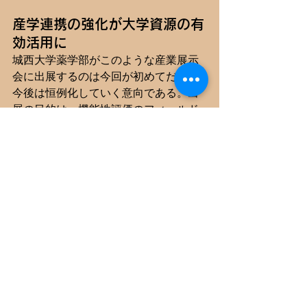
産学連携の強化が大学資源の有
効活用に
城西大学薬学部がこのような産業展示
会に出展するのは今回が初めてだが、
今後は恒例化していく意向である。出
展の目的は、機能性評価のフィールド
や動物実験のノウハウを持たない企業
に対し、大学の充実した分析機器や専
門知識といった研究資源を開放し、共
同研究や受託研究の窓口となることで
ある。
この出展は、大学が持つリソースを社
会貢献へと結びつけ、健康食品産業の
さらなる発展に寄与する姿勢を示すも
のであった。企業側からも、機能性評
価の依頼や素材提供に関する問い合わ
せが複数寄せられるなど、早くも産学
マッチングの手応えを感じているとい