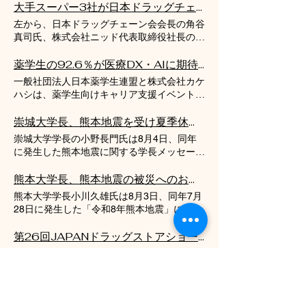
する現状と、それに対する現場の医師たちの
の2日間にわたり開催する。同イベントは、
大手スーパー3社が日本ドラッグチェーン会に新規加盟 ゆるやかな連帯で資本の寡占化に対抗へ
関門」があり、薬物は受動拡散により移行し
複雑な胸中が明らかになった。 若年層を中
イオンモール神戸南およびサエラ薬局との合
ます。分子量が300～600の薬は通過できま
左から、日本ドラッグチェーン会会長の角谷
心に「熱を測るより前にAIへ相談」 調査に
同開催であり、参加費は無料である。最新の
すが、1,000以上の薬は通過できません。経
真司氏、株式会社ニッド代表取締役社長の森
よると、回答した生活者10,000人のうち
健康測定機器を用いて自身の健康状態を正し
口糖尿病薬は分子量が小さく容易に通過しま
信氏、日本ドラッグチェーン会副会長の田中
42.7％が「月1回以上」日常的にAIを利用し
く知り、生活習慣を見直すきっかけを提供す
すが、分子量の大きいインスリン製剤は通過
元伸氏 国内大手小売チェーンである株式会
薬学生の92.6％が医療DX・AIに期待〜日本薬学生連盟・カケハシ共同調査より
ていた。そのうち46.7％が「体調不良時の自
ることを目的としている。 イベントの主な
できません。そのため妊婦への投与が可能で
社ライフコーポレーション、株式会社ベイシ
身の症状や対応策」をAIに相談した経験を持
一般社団法人日本薬学生連盟と株式会社カケ
プログラムは以下の通りである。 からだま
す【正解は５】。代表的な薬物の分子量と妊
ア、株式会社平和堂の3社が、日本ドラッグ
っており、さらに発熱やのどの痛みといった
ハシは、薬学生向けキャリア支援イベント
るごとチェック（健康測定コーナー） 1階の
婦への影響をまとめます。インスリン製剤
チェーン会に新たに加盟した。これにより同
「風邪の症状を感じたとき」に相談したこと
「教科書には載っていない薬局のリアル」を
みなとコートでは、最新の機器を用いて普段
（商品名：ヒューマリンR）は、分子量
会全体の事業規模は、総加盟社数60社、総
がある割合は38.0％にのぼる。特に20代
開催した。これに併せて、参加者などを対象
崇城大学長、熊本地震を受け夏季休暇の前倒しを発表 試験延期で学修機会も保障
はなかなか測定できない体の状態を数値化す
5,808。胎児に移行しません。スルホニル尿
店舗数5,037店舗、総年商5.63兆円へと大幅
（51.6%が体調不良時に相談、49.0％が風邪
とした共同企画「薬学生のキャリア意識・医
るコーナーが設置される。指を置くだけ、あ
素薬のグリメピリド（商品名：アマリール
崇城大学学長の小野長門氏は8月4日、同年
に拡大する。近年流通業界で進行するM&A
症状時に相談）や30代（53.7%が体調不良時
療DXに関する実態調査」を実施した。 実態
るいは手のひらを当てるだけで簡単に測定で
錠）は、分子量491。新生児低血糖や巨大児
に発生した熊本地震に関する学長メッセージ
による画一的な巨大化とは一線を画し、各社
に相談、47.5％が風邪症状時に相談）といっ
調査から見えた薬学生の本音 医療現場・薬
きるのが特徴である。 手首に超音波を伝播
のリスクがあります。スルホニル尿素薬は、
を公表した。メッセージにおいて小野氏は、
の経営の独立性や地域の特色を維持したまま
た若い世代で高い利用率を記録している。
局業界でのDX・AI活用に対する意識 就職活
させて測定する「骨健康度」や、指を置くだ
膵β細胞を刺激してインスリン分泌を促し、
被災者への心からのお見舞いを伝えたうえ
熊本大学長、熊本地震の被災へのお見舞いと授業再開を公表
スケールメリットを最大化させる「流通プラ
驚くべきことに、風邪の症状を感じた際に最
動とは別に、医療現場や薬局業界における
けで血管の柔軟性を測定する「血管年齢」の
血糖値を下げます。胎盤を通過した薬は、胎
で、学生の安全と心身の健康を最優先とし、
ットフォーム」としての機能強化を目指す方
初にとる行動として、50代・60代では「熱
熊本大学学長小川久雄氏は8月3日、同年7月
DX・AI活用の進展に対し、薬学生の92.6％
計測が可能である。また、指を軽く挟むだけ
児の膵臓を刺激します。過剰に分泌されたイ
夏季休暇の開始時期を当初の予定から2週間
針だ。 薬学生や将来の医療業界を担う若手
を測る」が最多だったのに対し、20代・30
28日に発生した「令和8年熊本地震」に関す
（「とても期待している」「やや期待してい
で体の老化したサビの原因物質を測定する
ンスリンの働きで、糖が細胞内に取り込まれ
程度前倒しすることを明らかにした。 大規
にとっても、ドラッグストアとスーパーマー
代では「AIに相談する」が最多（20代
る学長メッセージを公表した。メッセージの
る」の合計）が期待を寄せていることが判明
「体内糖化度（AGEs）」、手のひらを測定
て脂肪として蓄えられます。その結果、
模災害が学生に及ぼす心理的影響を考慮し、
ケットの垣根を越えたこの「異業種融合」の
39.0％、30代41.5％）という結果が出た。
冒頭で小川氏は、地震により尊い命を失った
第26回JAPANドラッグストアショー 薬学生の参画や新設「アカデミックフォーラム」で進化するセルフメディケーション
した。 DX・AI活用に「期待すること」（複
器に押し当てるだけで推定摂取量を1〜12レ
4000gを超える巨大児になるリスクが高まり
一人ひとりが心を落ち着かせ、自身や家族の
動きは、医薬品流通や地域医療のインフラを
体調に異変を感じた際、体温計を手にするよ
人々へ深い哀悼の意を表すとともに、被災し
数回答可） ・業務負担の軽減（60.3%） ・
ベルで数値化する「野菜摂取量」のほか、採
2026年7月31日から8月2日にかけて、東京
ます。出生後もすぐにインスリン分泌が止ま
安全に向き合う時間を確保することが狙いで
理解するうえで重要な転換点となる。 株式
りも前にスマートフォンのAIに問いかける行
た方々やその家族、関係者に向けて心よりの
人的ミスの減少・防止（54.0%） ・患者さ
血なしで末梢血中の推定値を測定する「ヘモ
ビッグサイトにて「第26回JAPANドラッグ
らないので、新生児が低血糖に陥るおそれが
ある。また、保護者が危惧する学修の遅れや
会社ニッドと日本ドラッグチェーン会とは
動パターンが、若年層の間で定着しつつある
お見舞いを申し上げた。 大学側は発災直後
んとのコミュニケーション量の増加
グロビン推定値」などの項目が用意されてい
ストアショー」が開催された。同イベントで
あります。チアゾリジン薬のピオグリタゾン
進級・卒業への影響に対しては、前期の期末
薬学生にとってなじみ深い「ドラッグスト
ことが伺える。 新型コロナの可能性を提示
に災害対策本部を設置し、学生や教職員の安
（50.8%） ・医療の質向上（27.0%） ・単
る。さらに、歩行速度や立ち上がりテスト、
は「セルフメディケーションによるドラッグ
佐藤薬品工業×立命館大学がタッグ！学生の柔軟な発想で「奈良の和漢薬」に新たな息吹を
塩酸塩（商品名：アクトス錠）は分子量393
試験を夏季休暇終了後に延期して実施する方
ア」の裏側には、個々の独立した企業が協力
されても受診しない現状 風邪症状について
否確認とキャンパス内の被害状況の把握に努
純作業の削減（23.8%） 回答の多くは業務
握力といった今の健康状態を知ることができ
ストアの未来像～NEXT25～」をテーマに掲