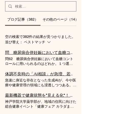
ブログ記事（382）
その他のページ（14）
空の検索で382件の結果が見つかりました。
並び替え：
ベストマッチ
問 糖尿病合併妊娠において血糖コントロールに用いられるのはどれか。【国試探検隊】
問62 糖尿病合併妊娠において血糖コント
ロールに用いられるのはどれか。１つ選
べ。 ❶ スルホニル尿素薬 ❷ チアゾリ
ジン薬 ❸ ビグアナイド薬 ❹ グリニド薬
体調不良時の「AI相談」が急増、若年層では約半数に――一方で医師の8割以上が自己判断による受診控えを危惧
❺ インスリン製剤
急速に身近な存在となった生成AIが、今や医
（第111回薬剤師国家試験より） ＊＊＊ 蔵
療や健康管理の領域にも浸透しつつある。塩
之介です。必須問題から糖尿病合併妊娠に関
野義製薬株式会社が20~60代の男女10,000人
する設問です。妊娠糖尿病にインスリン注射
と、過去1年以内に風邪症状でAIに相談した
最新機器で健康状態を“見える化”！ 神戸学院大学薬学部が「健康フェア カラダまるごとチェックDAY」をイオンモール神戸南で開催
を使うことを知っていれば、簡単に解ける問
1,000人、さらに医師100人を対象に実施し
神戸学院大学薬学部が、地域の住民に向けた
題です。胎児は胎盤から酸素や栄養分を受け
た「夏の感染症実態調査」（2026年8月発
総合健康イベント「健康フェア カラダまる
取りますが、母体血と胎児血は完全に隔てら
表）により、生活者が体調不良時にAIを活用
ごとチェックDAY」を2026年8月27日と28日
れています。母体と胎児の間には「血液胎盤