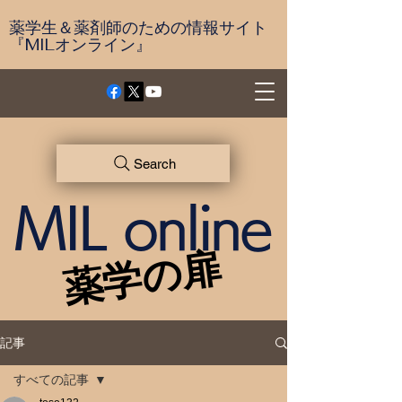
薬学生＆薬剤師のための情報サイト
『MILオンライン』
Search
MIL online
薬学の扉
薬学の扉
記事
すべての記事