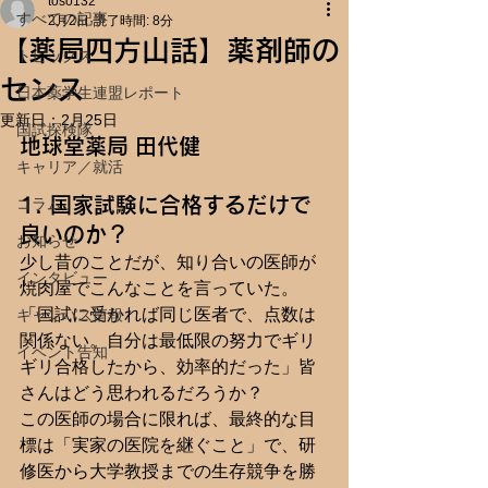
toso132
すべての記事
2月2日
読了時間: 8分
【薬局四方山話】薬剤師の
トピックス
センス
日本薬学生連盟レポート
更新日：
2月25日
国試探検隊
地球堂薬局 田代健
キャリア／就活
1. 国家試験に合格するだけで
コラム
良いのか？
お知らせ
少し昔のことだが、知り合いの医師が
インタビュー
焼肉屋でこんなことを言っていた。
「国試に受かれば同じ医者で、点数は
キャンパス情報
関係ない。自分は最低限の努力でギリ
イベント告知
ギリ合格したから、効率的だった」皆
さんはどう思われるだろうか？
この医師の場合に限れば、最終的な目
標は「実家の医院を継ぐこと」で、研
修医から大学教授までの生存競争を勝