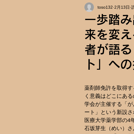
toso132
2月13日
インタビュー
キャンパス情
一歩踏み
来を変え
者が語る
ト」への
薬剤師免許を取得す
く意義はどこにある
学会が主催する「が
ート」という新設さ
医療大学薬学部の4
石坂芽生（めい）さ