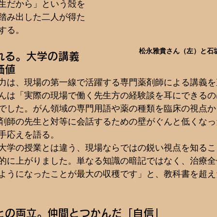
生だから」という殻を
踏み出した二人が得た
する。
松永雅貴さん（左）と石
れる。大学の講義
価値
力は、現場の第一線で活躍する専門薬剤師による講義を
んは「実際の現場で働く先生方の経験談を耳にできるの
でした。がん領域の専門用語や薬の種類を臨床の視点か
剤師の先生と対等に会話するための壁がぐんと低くなっ
手応えを語る。
大学の授業とは違う、現場ならではの鋭い視点を知るこ
的に上がりました。単なる知識の暗記ではなく、治療全
ようになったことが最大の収穫です」と、教科書を超え
との両立。仲間とつかんだ「自信」