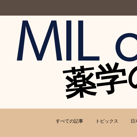
MIL o
薬学
薬学
すべての記事
トピックス
日