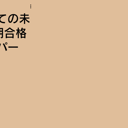
ての未
期合格
パー