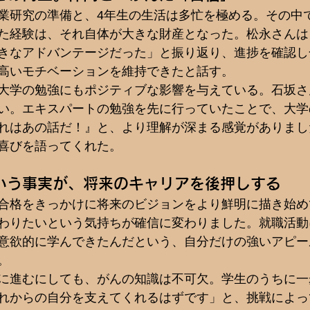
卒業研究の準備と、4年生の生活は多忙を極める。その中で
た経験は、それ自体が大きな財産となった。松永さんは
きなアドバンテージだった」と振り返り、進捗を確認し
高いモチベーションを維持できたと話す。
大学の勉強にもポジティブな影響を与えている。石坂さ
高い。エキスパートの勉強を先に行っていたことで、大
れはあの話だ！』と、より理解が深まる感覚がありまし
喜びを語ってくれた。
いう事実が、将来のキャリアを後押しする
合格をきっかけに将来のビジョンをより鮮明に描き始め
わりたいという気持ちが確信に変わりました。就職活動
意欲的に学んできたんだという、自分だけの強いアピー
。
に進むにしても、がんの知識は不可欠。学生のうちに一
れからの自分を支えてくれるはずです」と、挑戦によっ