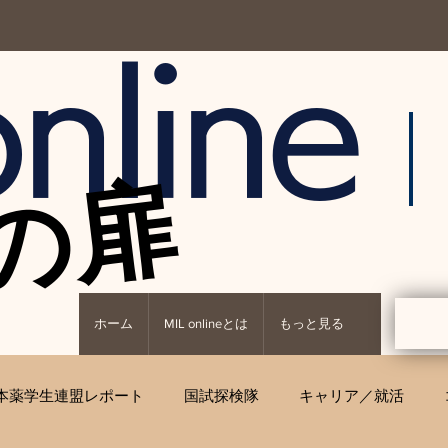
nline
の扉
の扉
ホーム
MIL onlineとは
もっと見る
本薬学生連盟レポート
国試探検隊
キャリア／就活