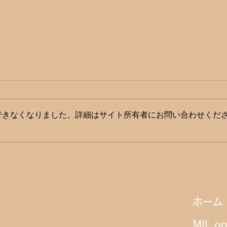
できなくなりました。詳細はサイト所有者にお問い合わせくだ
崇城大学長、熊本地震を受け
熊本
夏季休暇の前倒しを発表 試験
への
延期で学修機会も保障
表
ホーム
MIL o