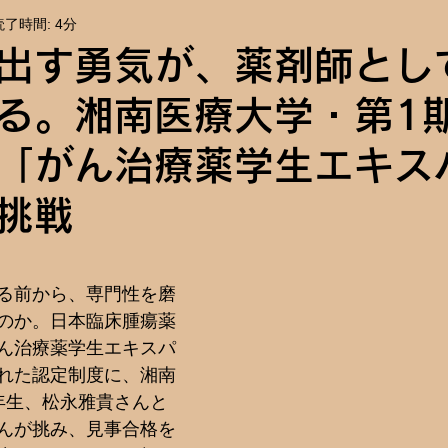
読了時間: 4分
報
イベント告知
出す勇気が、薬剤師とし
る。湘南医療大学・第1
「がん治療薬学生エキス
挑戦
る前から、専門性を磨
のか。日本臨床腫瘍薬
ん治療薬学生エキスパ
れた認定制度に、湘南
年生、松永雅貴さんと
んが挑み、見事合格を