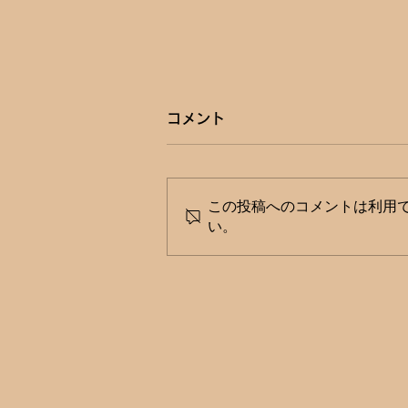
コメント
この投稿へのコメントは利用
い。
最新機器で健康状態を“見える
化”！ 神戸学院大学薬学部が
「健康フェア カラダまるごと
チェックDAY」をイオンモー
ル神戸南で開催