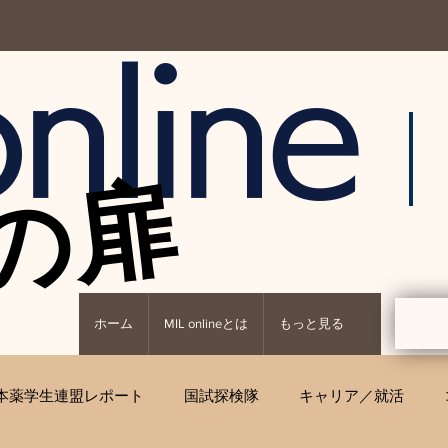
nline
の扉
の扉
ホーム
MIL onlineとは
もっと見る
本薬学生連盟レポート
国試探検隊
キャリア／就活