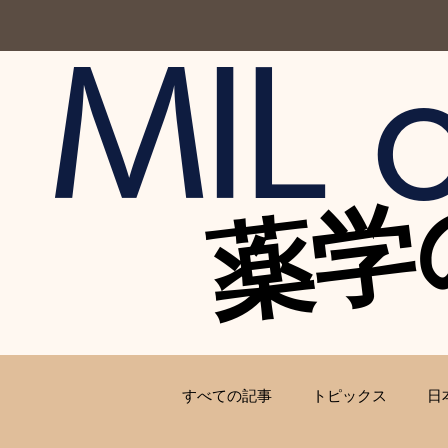
MIL o
薬学
薬学
すべての記事
トピックス
日