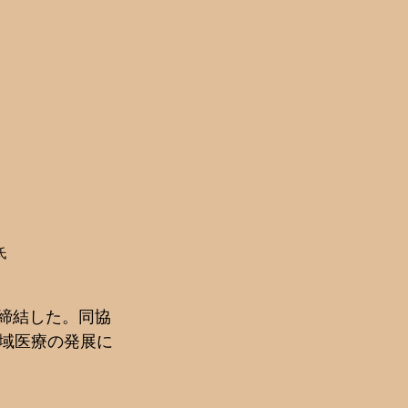
氏
を締結した。同協
域医療の発展に