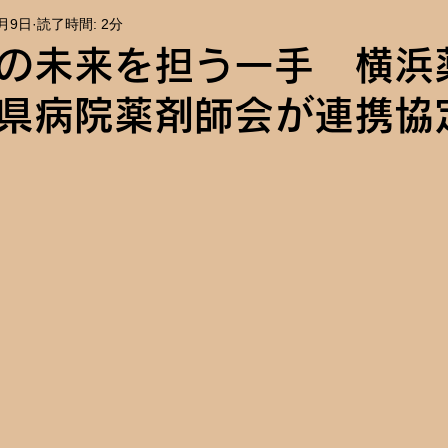
0月9日
読了時間: 2分
報
イベント告知
の未来を担う一手 横浜
県病院薬剤師会が連携協