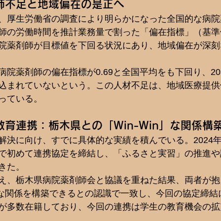
師不足と地域偏在の是正へ
、厚生労働省の調査により明らかになった全国的な病院
師の労働時間を推計業務量で割った「偏在指標」（基準値
院薬剤師が目標値を下回る状況にあり、地域偏在が深刻
院薬剤師の偏在指標が0.69と全国平均をも下回り、20
込まれていないという。この人材不足は、地域医療提供
っている。
育連携：栃木県との「Win-Win」な関係構
解決に向け、すでに具体的な実績を積んでいる。2024
で初めて連携協定を締結し、「ふるさと実習」の推進や
きた。
え、栃木県病院薬剤師会と協議を重ねた結果、両者が抱
in」な関係を構築できるとの認識で一致し、今回の協定締
が多数在籍しており、今回の連携は学生の教育機会の拡