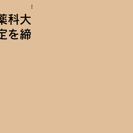
薬科大
定を締