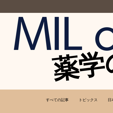
MIL o
薬学
薬学
すべての記事
トピックス
日