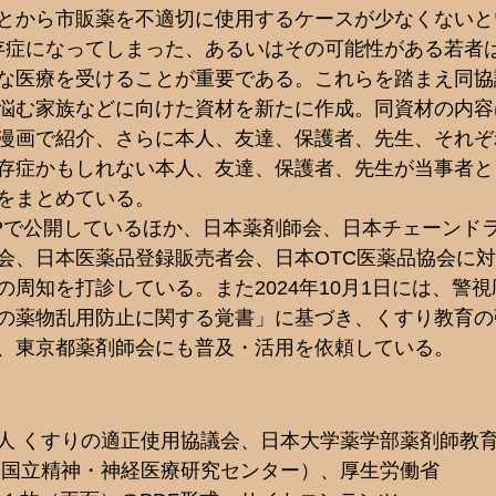
とから市販薬を不適切に使用するケースが少なくないと
存症になってしまった、あるいはその可能性がある若者
な医療を受けることが重要である。これらを踏まえ同協
悩む家族などに向けた資材を新たに作成。同資材の内容
漫画で紹介、さらに本人、友達、保護者、先生、それぞ
存症かもしれない本人、友達、保護者、先生が当事者と
をまとめている。
Pで公開しているほか、日本薬剤師会、日本チェーンド
会、日本医薬品登録販売者会、日本OTC医薬品協会に
周知を打診している。また2024年10月1日には、警視
の薬物乱用防止に関する覚書」に基づき、くすり教育の
、東京都薬剤師会にも普及・活用を依頼している。
人 くすりの適正使用協議会、日本大学薬学部薬剤師教
（国立精神・神経医療研究センター）、厚生労働省