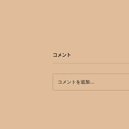
コメント
コメントを追加…
大手スーパー3社が日本ドラ
ッグチェーン会に新規加盟 ゆ
るやかな連帯で資本の寡占化