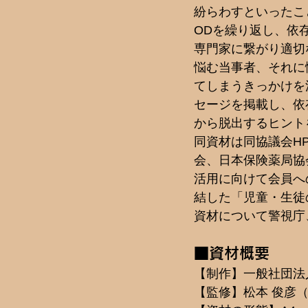
紛らわすといったこ
ODを繰り返し、依
専門家に繋がり適切
悩む当事者、それに
てしまうきっかけを
セージを掲載し、依
から脱出するヒント
同資材は同協議会H
会、日本保険薬局協
活用に向けて会員への
結した「児童・生徒
資材について警視庁
■資材概要
【制作】一般社団法
【監修】松本 俊彦