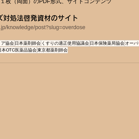
・１枚（両面）のPDF形式、サイトコンテンツ
ズ対処法啓発資材のサイト
or.jp/knowledge/post?slug=overdose
トア協会
日本薬剤師会
くすりの適正使用協議会
日本保険薬局協会
オーバ
日本OTC医薬品協会
東京都薬剤師会