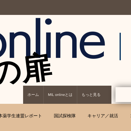
nline
の扉
の扉
ホーム
MIL onlineとは
もっと見る
本薬学生連盟レポート
国試探検隊
キャリア／就活