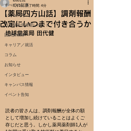
toso132
すべての記事
6月1日
読了時間: 4分
【薬局四方山話】調剤報酬
トピックス
改定にいつまで付き合うか
日本薬学生連盟レポート
地球堂薬局 田代健
国試探検隊
キャリア／就活
コラム
お知らせ
インタビュー
キャンパス情報
イベント告知
読者の皆さんは、調剤報酬が全体の額
として増加し続けていることはよくご
存じだと思う。しかし薬局薬剤師1人が