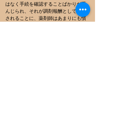
はなく手続を確認することばかりが重
んじられ、それが調剤報酬として評価
されることに、薬剤師はあまりにも慣
れすぎてしまっている。これから薬剤
師になって社会に出るという薬剤師の
皆さんには、「自分たちが身につけた
技術」をキャリアを通じて磨き上げて
いくのだ、ということを強く意識して
もらいたい。端末にデータを入力して
給料をもらうために6年間も勉強してき
たわけではないと思うのだ。
注1
 円の価値が下落していることを考
えれば、大幅な減収ともいえる。単位
をどのように設定して時系
　　列で比較するか？という点につい
ては、皆さん自身で検討してみてもら
いたい。
注2
 武士と公務員の道徳については、