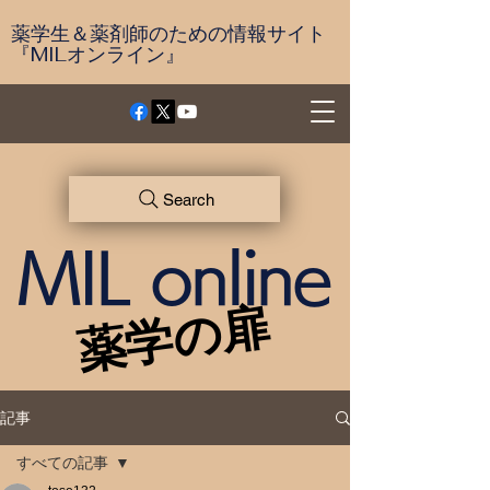
薬学生＆薬剤師のための情報サイト
『MILオンライン』
Search
MIL online
薬学の扉
薬学の扉
記事
すべての記事