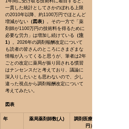
1年間に受け取る技術料に着目すると、
一貫した統計としてさかのぼれる上限
の2010年以降、約1100万円でほとんど
増減がない
（図表）
。その一方で「薬
剤師が1100万円の技術料を得るために
必要な労力」は増加し続けている
（注
1）
。2026年の調剤報酬改定について
も読者の皆さんのところにさまざまな
情報が入ってくると思うが、筆者は2年
ごとの改定に薬局が振り回される慣習
はナンセンスだと考えており、議論に
深入りしたいとも思わないので、少し
違った視点から調剤報酬改定について
考えてみたい。
図表
年
薬局薬剤師数(人)
調剤医療費（億
円）