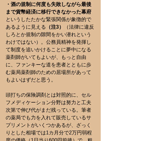
・酒の規制に何度も失敗しながら最後
まで貨幣経済に移行できなかった幕府
というしたたかな緊張関係が象徴的で
あるように見える
（注3）
（法律に違反
しろとか規制の隙間をかい潜れという
わけではない）。公務員精神を発揮し
て制度を追いかけることに夢中になる
薬剤師がいてもよいが、もっと自由
に、ファンキーな道を患者とともに歩
む薬局薬剤師のための居場所があって
もよいはずだと思う。
頭打ちの保険調剤とは対照的に、セル
フメディケーション分野は努力と工夫
次第で伸び代がまだ残っている。筆者
の薬局でも力を入れて販売しているサ
プリメントがいくつかあるが、ざっく
りとした相場では1カ月分で2万円弱程
度の価格（1日当り600円前後）で、粗