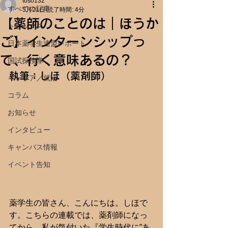
toso132
すべての記事
5月21日
読了時間: 4分
【薬師のことのは｜ほうか
トピックス
ご】インターンシップっ
日本薬学生連盟レポート
て、行く意味あるの？
国試探検隊
執筆：しほ（薬剤師）
キャリア／就活
コラム
お知らせ
インタビュー
キャンパス情報
イベント告知
薬学生の皆さん、こんにちは。しほで
す。こちらの連載では、薬剤師になっ
てから、私が気付いた『学生時代に”あ