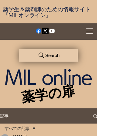
薬学生＆薬剤師のための情報サイト
『MILオンライン』
Search
MIL online
薬学の扉
薬学の扉
記事
すべての記事