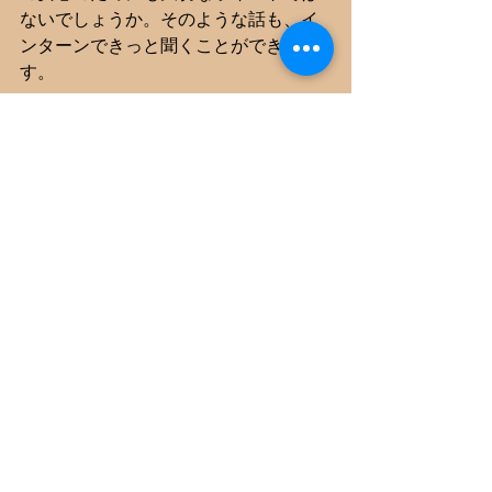
ないでしょうか。そのような話も、イ
ンターンできっと聞くことができま
す。
今回はインターンの話をしましたが、
企業説明会においても、個人的には手
軽なオンラインより対面がおすすめで
す。会社の空気感を肌で感じ、より深
く知りながら自分の価値観に合う企業
を探せるため、就職後、「思っていた
のと違った」というギャップを防ぐこ
とができるでしょう。
6年間の血のにじむような努力の後、自
分にぴったりの就職先で大きく羽ばた
くために、インターンをぜひ、活用し
てみてください。