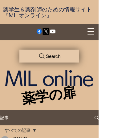
薬学生＆薬剤師のための情報サイト
『MILオンライン』
Search
MIL online
薬学の扉
薬学の扉
記事
すべての記事