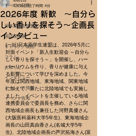
toso132
すべての記事
6月16日
読了時間: 4分
2026年度 新歓 ～自分ら
トピックス
しい香りを探そう～企画長
日本薬学生連盟レポート
インタビュー
国試探検隊
(一社)日本薬学生連盟は、2026年5月に
キャリア／就活
対面イベント「新入生歓迎会 ～自分ら
コラム
しい香りを探そう～」を開催し、ハー
バーリウムを作り、香りが健康に与え
お知らせ
る影響について学びを深めました。今
インタビュー
年度は関西地域、東海地域、関東地域
キャンパス情報
に加えて、新たに北陸地域でも実施し
ました。イベントを主催している地域
イベント告知
連携委員会で委員長を務め、さらに関
西地域企画長も兼任した河野真優さん
(大阪医科薬科大学5年生)、東海地域企
画長の山田真由香さん(名城大学5年
生)、北陸地域企画長の芦沢拓海さん(富