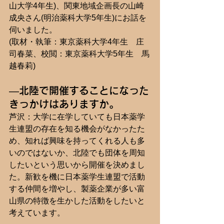
山大学4年生)、関東地域企画長の山崎
成央さん(明治薬科大学5年生)にお話を
伺いました。
(取材・執筆：東京薬科大学4年生　庄
司春菜、校閲：東京薬科大学5年生　馬
越春莉)
―北陸で開催することになった
きっかけはありますか。
芦沢：大学に在学していても日本薬学
生連盟の存在を知る機会がなかったた
め、知れば興味を持ってくれる人も多
いのではないか、北陸でも団体を周知
したいという思いから開催を決めまし
た。
新歓を機に日本薬学生連盟で活動
する仲間を増やし、製薬企業が多い富
山県の特徴を生かした活動をしたいと
考えています
。