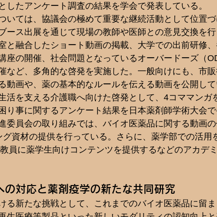
としたアンケート調査の結果を学会で発表している。  
ついては、協議会の極めて重要な継続活動として位置づ
ブース出展を通じて現場の教師や医師との意見交換を行
室と融合したショート動画の掲載、大学での出前研修、
講座の開催、社会問題となっているオーバードーズ（O
催など、多角的な啓発を実施した。一般向けにも、市販
る動画や、薬の基本的なルールを伝える動画を公開してい
生活を支える介護職へ向けた啓発として、4コママンガ
困り事に関するアンケート結果を日本薬剤師学術大会で
進委員会の取り組みでは、バイオ医薬品に関する動画の
ング資材の提供を行っている。さらに、薬学部での活用
81教員に薬学生向けコンテンツを提供するなどのアカデ
への対応と薬剤疫学の新たな共同研究
ける新たな挑戦として、これまでのバイオ医薬品に留ま
再生医療等製品といった新しいモダリティの認知向上と