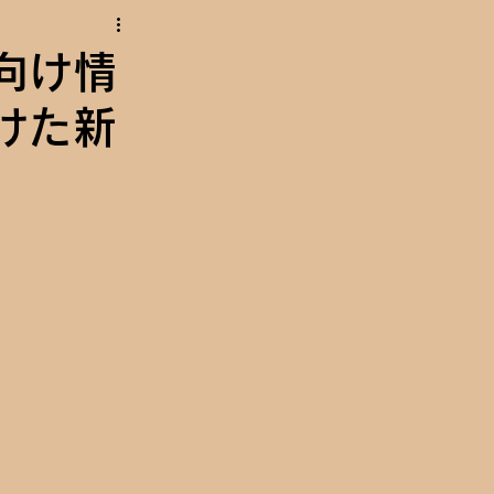
向け情
けた新