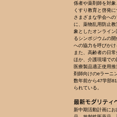
係者や薬剤師を対象
くすり教育と啓発に
さまざまな学会への
に、薬物乱用防止教
象としたオンライン
るシンポジウムの開
への協力を呼びかけ
また、高齢者の日常
ほか、介護現場での
医療製品適正使用推
剤師向けのeラーニ
数年前から47学部
られている。
最新モダリティ
新中期活動計画にお
品、放射性医薬品、