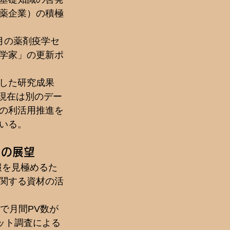
薬企業）の積極
月の薬剤疫学セ
学家」の更新ポ
した研究成果
。現在は別のデー
の利活用推進を
いる。
」の展望
報を見極めるた
関する資材の活
点で月間PV数が
ット調査による