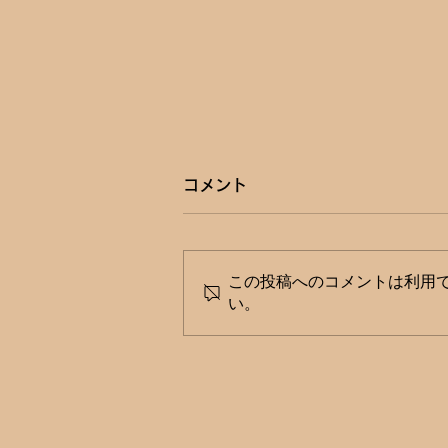
コメント
この投稿へのコメントは利用
い。
大手スーパー3社が日本ドラ
ッグチェーン会に新規加盟 ゆ
るやかな連帯で資本の寡占化