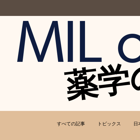
MIL o
薬学
薬学
すべての記事
トピックス
日