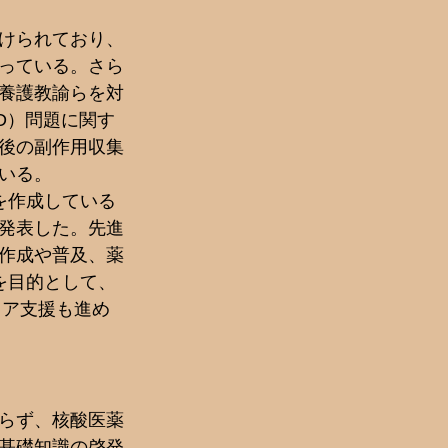
けられており、
っている。さら
養護教諭らを対
D）問題に関す
後の副作用収集
る。  
を作成している
発表した。先進
作成や普及、薬
を目的として、
ミア支援も進め
らず、核酸医薬
基礎知識の啓発