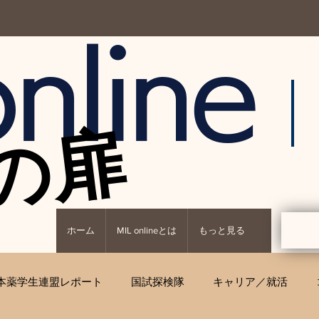
nline
の扉
の扉
ホーム
MIL onlineとは
もっと見る
本薬学生連盟レポート
国試探検隊
キャリア／就活