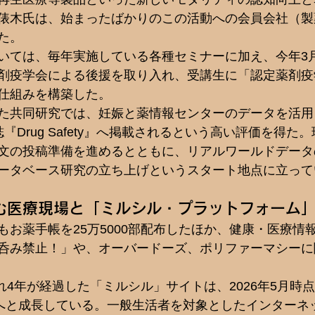
俵木氏は、始まったばかりのこの活動への会員会社（製
。  
いては、毎年実施している各種セミナーに加え、今年3
剤疫学会による後援を取り入れ、受講生に「認定薬剤疫
仕組みを構築した。
た共同研究では、妊娠と薬情報センターのデータを活用
『Drug Safety』へ掲載されるという高い評価を得た
文の投稿準備を進めるとともに、リアルワールドデータ
ータベース研究の立ち上げというスタート地点に立って
む医療現場と「ミルシル・プラットフォーム
もお薬手帳を25万5000部配布したほか、健康・医療情
呑み禁止！」や、オーバードーズ、ポリファーマシーに
され4年が経過した「ミルシル」サイトは、2026年5月時
模へと成長している。一般生活者を対象としたインターネ