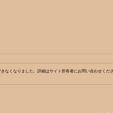
できなくなりました。詳細はサイト所有者にお問い合わせくだ
第26回JAPANドラッグスト
DX
アショー 薬学生の参画や新設
アで
「アカデミックフォーラム」
の未