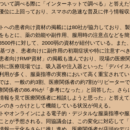
ついて調べる際に「インターネットで調べる」と答えた
優位に上回っており、スマホの急速な普及に伴う情報収
 
トへの患者向け資材の掲載には80社が協力しており、
をもとに、薬の効能や副作用、服用時の注意点などを簡
500件に対して、2000弱の資材が紐付いている。また
に基づき、患者向けに副作用の初期症状や特に注意すべ
患者向けRMP資材」の掲載も進んでおり、現場の医療
特に医療現場では、吸入器や注入器といった「デバイス
利用が多く、服薬指導の実務において高く重宝されてい
では、一般の約3割、医療関係者の約7割がリピーター
医療関係者の86.4%が「参考になった」と回答した。さ
情報を見て医療関係者に相談しようと思った」と答えて
ンのきっかけとして機能している状況が伺える。 
トやオンラインによる電子的・デジタルな服薬指導や服
ことが予想される。同協議会は、この変化に対応して「
情報一元化をさらに推し進め、医療関係者が店頭やデジ