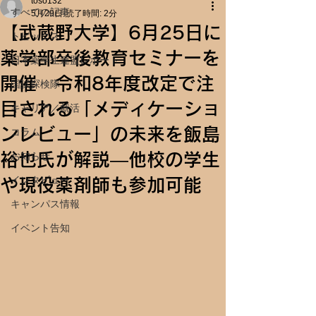
toso132
すべての記事
5月29日
読了時間: 2分
【武蔵野大学】6月25日に
トピックス
薬学部卒後教育セミナーを
日本薬学生連盟レポート
開催 令和8年度改定で注
国試探検隊
目される「メディケーショ
キャリア／就活
ンレビュー」の未来を飯島
コラム
裕也氏が解説―他校の学生
お知らせ
インタビュー
や現役薬剤師も参加可能
キャンパス情報
イベント告知