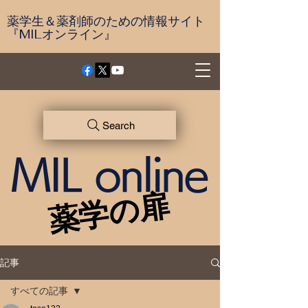
薬学生＆薬剤師のための情報サイト
『MILオンライン』
Search
MIL online
薬学の扉
薬学の扉
記事
すべての記事