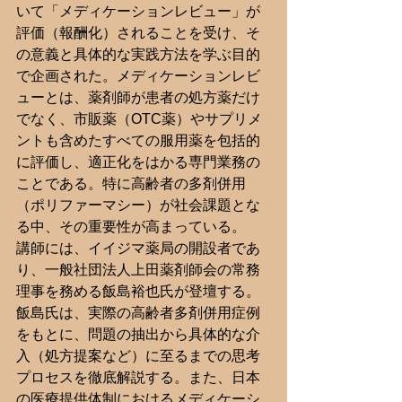
いて「メディケーションレビュー」が
評価（報酬化）されることを受け、そ
の意義と具体的な実践方法を学ぶ目的
で企画された。メディケーションレビ
ューとは、薬剤師が患者の処方薬だけ
でなく、市販薬（OTC薬）やサプリメ
ントも含めたすべての服用薬を包括的
に評価し、適正化をはかる専門業務の
ことである。特に高齢者の多剤併用
（ポリファーマシー）が社会課題とな
る中、その重要性が高まっている。
講師には、イイジマ薬局の開設者であ
り、一般社団法人上田薬剤師会の常務
理事を務める飯島裕也氏が登壇する。
飯島氏は、実際の高齢者多剤併用症例
をもとに、問題の抽出から具体的な介
入（処方提案など）に至るまでの思考
プロセスを徹底解説する。また、日本
の医療提供体制におけるメディケーシ