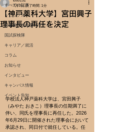
toso132
すべての記事
7月7日
読了時間: 1分
【神戸薬科大学】宮田興子
トピックス
理事長の再任を決定
日本薬学生連盟レポート
国試探検隊
キャリア／就活
コラム
お知らせ
インタビュー
キャンパス情報
イベント告知
学校法人神戸薬科大学は、宮田興子
（みやた おきこ）理事長の任期満了に
伴い、同氏を理事長に再任した。2026
年6月29日に開催された理事会において
承認され、同日付で就任している。任