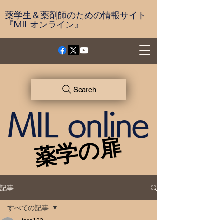
薬学生＆薬剤師のための情報サイト
『MILオンライン』
Search
MIL online
薬学の扉
薬学の扉
記事
すべての記事