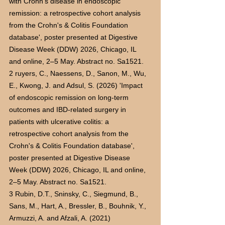
with Crohn's disease in endoscopic 
remission: a retrospective cohort analysis 
from the Crohn's & Colitis Foundation 
database', poster presented at Digestive 
Disease Week (DDW) 2026, Chicago, IL 
and online, 2–5 May. Abstract no. Sa1521.
2 ruyers, C., Naessens, D., Sanon, M., Wu, 
E., Kwong, J. and Adsul, S. (2026) 'Impact 
of endoscopic remission on long-term 
outcomes and IBD-related surgery in 
patients with ulcerative colitis: a 
retrospective cohort analysis from the 
Crohn's & Colitis Foundation database', 
poster presented at Digestive Disease 
Week (DDW) 2026, Chicago, IL and online, 
2–5 May. Abstract no. Sa1521.
3 Rubin, D.T., Sninsky, C., Siegmund, B., 
Sans, M., Hart, A., Bressler, B., Bouhnik, Y., 
Armuzzi, A. and Afzali, A. (2021) 