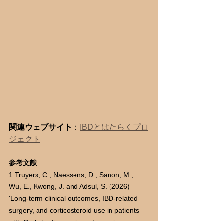
関連ウェブサイト
：
IBDとはたらくプロ
ジェクト
参考文献
1 Truyers, C., Naessens, D., Sanon, M., 
Wu, E., Kwong, J. and Adsul, S. (2026) 
'Long-term clinical outcomes, IBD-related 
surgery, and corticosteroid use in patients 