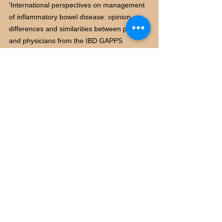
'International perspectives on management 
of inflammatory bowel disease: opinion 
differences and similarities between patients 
and physicians from the IBD GAPPS 
survey', Inflammatory Bowel Diseases, 
27(12), pp. 1942–1953. doi: 
10.1093/ibd/izab006.
4 Wood, D.W., Treiman, K., Rivell, A., van 
Deen, W.K., Heyison, H., Mattar, M.C., 
Power, S., Strauss, A., Syal, G., Zullow, S. 
and Ehrlich, O.G. (2025) 'Communicating 
information regarding IBD remission to 
patients: evidence from a survey of adult 
patients in the United States', Inflammatory 
Bowel Diseases, 31(6), pp. 1605–1615. doi: 
10.1093/ibd/izae201.
5 Crohn's & Colitis Foundation (n.d.) 'What 
is IBD?'. Available at: 
https://www.crohnscolitisfoundation.org/patie