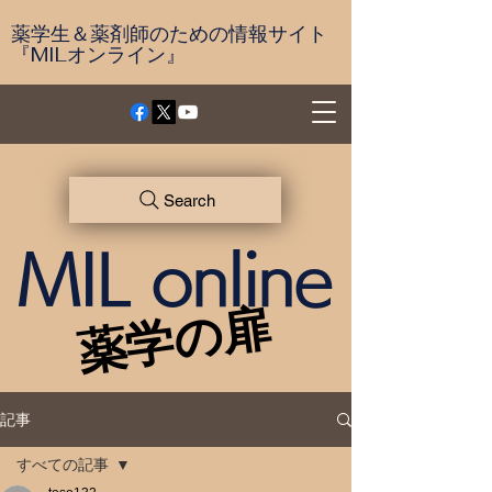
薬学生＆薬剤師のための情報サイト
『MILオンライン』
Search
MIL online
薬学の扉
薬学の扉
記事
すべての記事