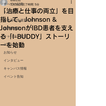
toso132
すべての記事
5月19日
読了時間: 5分
「治療と仕事の両立」を目
トピックス
指して。Johnson &
日本薬学生連盟レポート
JohnsonがIBD患者を支え
国試探検隊
る「I-BUDDY」ストーリ
キャリア／就活
ーを始動
コラム
お知らせ
インタビュー
キャンパス情報
イベント告知