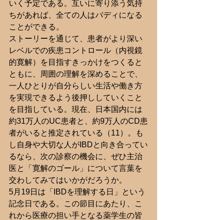
いく予定である。互いに寄り添う気持
ちがあれば、全ての人はバディになる
ことができる。
ストーリーを通じて、患者がより深い
レベルでの疾患コントロール（内視鏡
的寛解）を目指すきっかけをつくると
ともに、周囲の理解を深めることで、
一人ひとりが自分らしい生活や働き方
を実現できるよう後押ししていくこと
を目指している。現在、日本国内には
約31万人のUC患者と、約9万人のCD患
者がいると推定されている（11）。も
し自身や大切な人がIBDと向き合ってい
るなら、次の診察の機会に、ぜひ主治
医と「寛解のゴール」について言葉を
交わしてみてはいかがだろうか。
5月19日は「IBDを理解する日」という
記念日である。この節目にあたり、こ
れから医療の担い手となる薬学生の皆