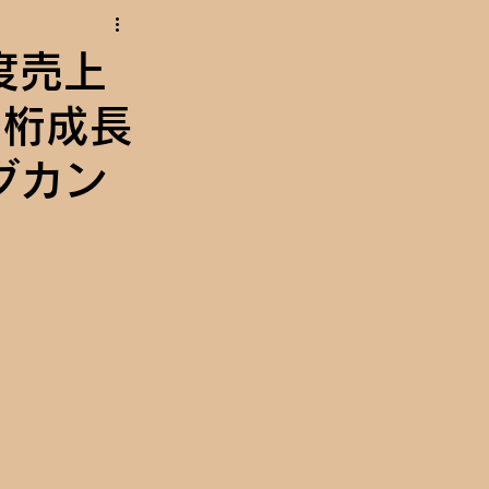
度売上
2桁成長
グカン