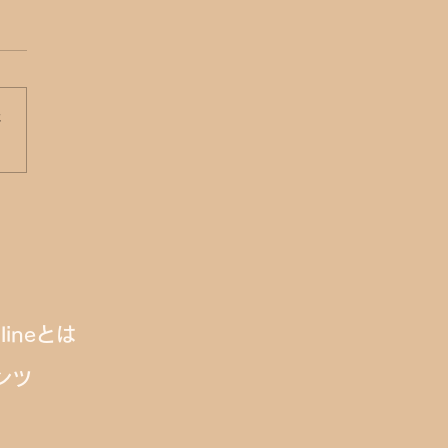
さ
ールHDが「UMU」のAI
クショップを導入！ 育成
者がAIエージェント構築
を実践
nlineとは
ンツ