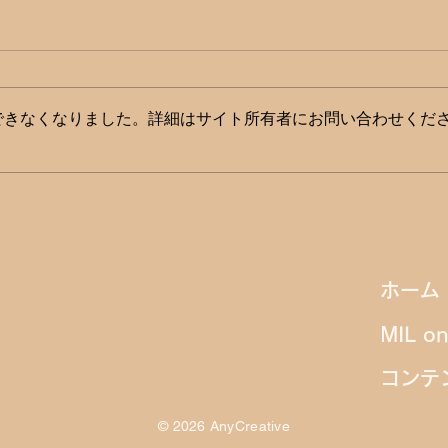
できなくなりました。詳細はサイト所有者にお問い合わせくだ
DX・多職種連携・フェムケ
クオ
アで激変するドラッグストア
ワー
の未来像──第26回JAPANド
担当
ホーム
ラッグストアショー JACDS
まで
パネルディスカッション
MIL o
コンテ
© 2026 AnyCreative