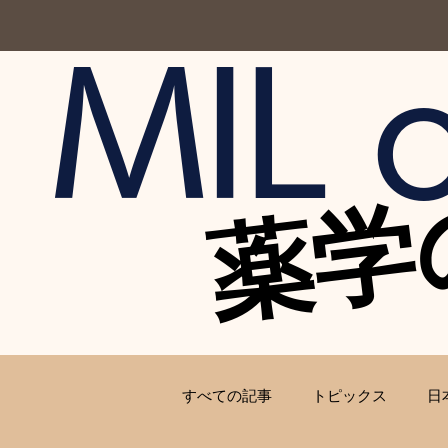
MIL o
薬学
薬学
すべての記事
トピックス
日