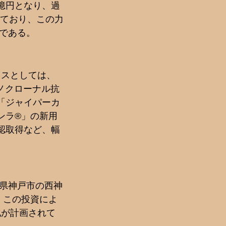
0億円となり、過
しており、この力
ある。  
クスとしては、
モノクローナル抗
「ジャイパーカ
ンラ®」の新用
認取得など、幅
県神戸市の西神
。この投資によ
化が計画されて