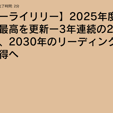
読了時間: 2分
報
イベント告知
ーライリリー】2025年
最高を更新ー3年連続の
、2030年のリーディン
得へ