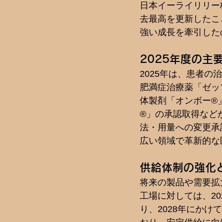
日本イーライリリー株
去最高を更新したこ
強い成長を牽引した
2025年度の主
2025年は、患者
肥満症治療薬「ゼップ
体製剤「オンボー®
®」の承認取得など
法・用量への変更承
広い領域で革新的な
供給体制の強化
将来の製品や需要拡
工場に対しては、20
り、2028年にか