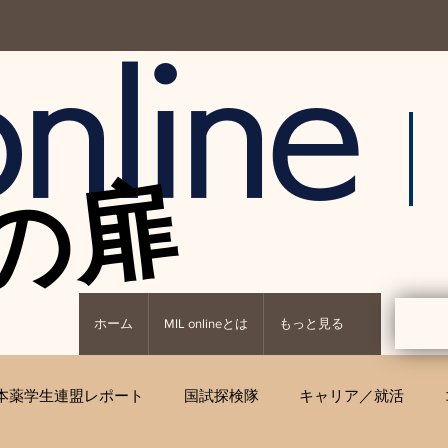
nline
の扉
の扉
ホーム
MIL onlineとは
もっと見る
本薬学生連盟レポート
国試探検隊
キャリア／就活