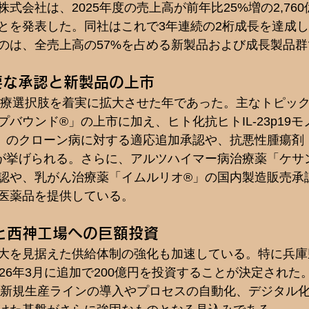
式会社は、2025年度の売上高が前年比25%増の2,76
とを発表した。同社はこれで3年連続の2桁成長を達成
のは、全売上高の57%を占める新製品および成長製品群で
要な承認と新製品の上市
の治療選択肢を着実に拡大させた年であった。主なトピッ
バウンド®」の上市に加え、ヒト化抗ヒトIL-23p19
」のクローン病に対する適応追加承認や、抗悪性腫瘍剤
が挙げられる。さらに、アルツハイマー病治療薬「ケサ
認や、乳がん治療薬「イムルリオ®」の国内製造販売承
医薬品を提供している。  
と西神工場への巨額投資
大を見据えた供給体制の強化も加速している。特に兵庫
26年3月に追加で200億円を投資することが決定された
けて新規生産ラインの導入やプロセスの自動化、デジタル