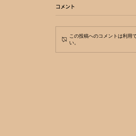
コメント
この投稿へのコメントは利用
い。
第26回JAPANドラッグスト
アショー 薬学生の参画や新設
「アカデミックフォーラム」
で進化するセルフメディケー
ション