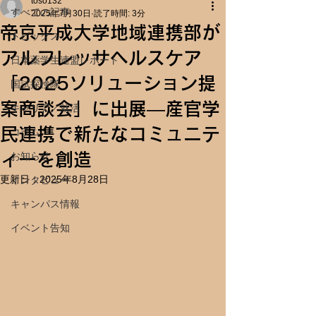
toso132
すべての記事
2025年7月30日
読了時間: 3分
帝京平成大学地域連携部が
トピックス
アルフレッサヘルスケア
日本薬学生連盟レポート
「2025ソリューション提
国試探検隊
案商談会」に出展―産官学
キャリア／就活
民連携で新たなコミュニテ
コラム
ィーを創造
お知らせ
更新日：
2025年8月28日
インタビュー
キャンパス情報
イベント告知