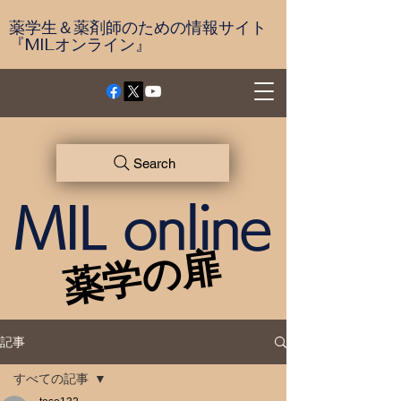
薬学生＆薬剤師のための情報サイト
『MILオンライン』
Search
MIL online
薬学の扉
薬学の扉
記事
すべての記事