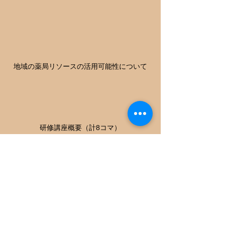
地域の薬局リソースの活用可能性について
研修講座概要（計8コマ）
日本保険薬局協会
東京薬科大学
大学
スギホールディングス
獣医療
キャンパス情報
トピックス