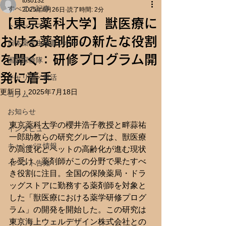
toso132
すべての記事
2025年6月26日
読了時間: 2分
【東京薬科大学】獣医療に
トピックス
おける薬剤師の新たな役割
日本薬学生連盟レポート
を開く：研修プログラム開
国試探検隊
発に着手
キャリア／就活
更新日：
2025年7月18日
コラム
お知らせ
東京薬科大学の櫻井浩子教授と畔蒜祐
インタビュー
一郎助教らの研究グループは、獣医療
キャンパス情報
の高度化とペットの高齢化が進む現状
を受け、薬剤師がこの分野で果たすべ
イベント告知
き役割に注目。全国の保険薬局・ドラ
ッグストアに勤務する薬剤師を対象と
した「獣医療における薬学研修プログ
ラム」の開発を開始した。この研究は
東京海上ウェルデザイン株式会社との