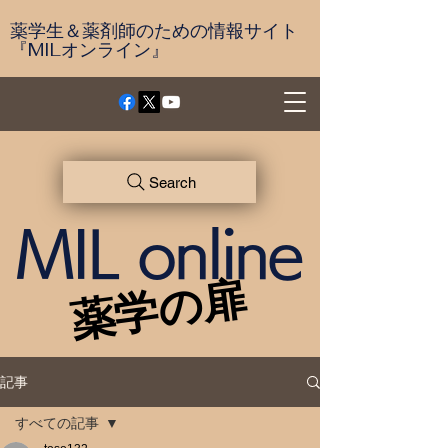
薬学生＆薬剤師のための情報サイト
『MILオンライン』
Search
MIL online
薬学の扉
薬学の扉
記事
すべての記事