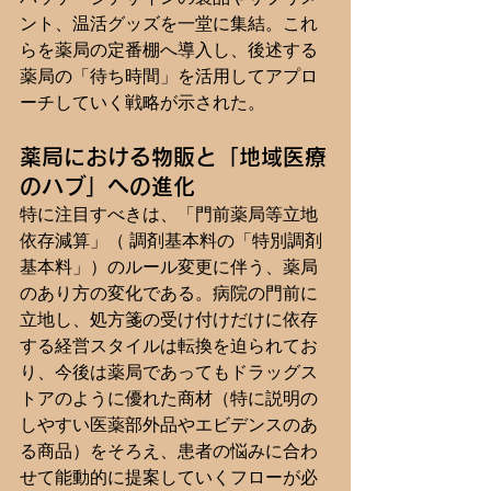
ント、温活グッズを一堂に集結。これ
らを薬局の定番棚へ導入し、後述する
薬局の「待ち時間」を活用してアプロ
ーチしていく戦略が示された。
薬局における物販と「地域医療
のハブ」への進化
特に注目すべきは、「門前薬局等立地
依存減算」（ 調剤基本料の「特別調剤
基本料」）のルール変更に伴う、薬局
のあり方の変化である。病院の門前に
立地し、処方箋の受け付けだけに依存
する経営スタイルは転換を迫られてお
り、今後は薬局であってもドラッグス
トアのように優れた商材（特に説明の
しやすい医薬部外品やエビデンスのあ
る商品）をそろえ、患者の悩みに合わ
せて能動的に提案していくフローが必