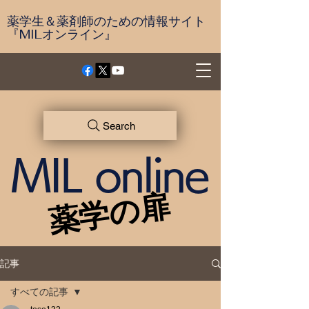
薬学生＆薬剤師のための情報サイト
『MILオンライン』
Search
MIL online
薬学の扉
薬学の扉
記事
すべての記事