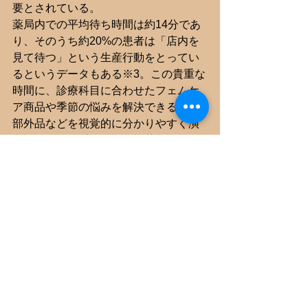
要とされている。
薬局内での平均待ち時間は約14分であ
り、そのうち約20%の患者は「店内を
見て待つ」という生産行動をとってい
るというデータもある※3。この貴重な
時間に、診療科目に合わせたフェムケ
ア商品や季節の悩みを解決できる医薬
部外品などを視覚的に分かりやすく演
出することが重要となる。薬剤師やス
タッフがアシストしやすい商品選定を
行うことで、未病段階での早期介入を
可能にし、薬局が「地域住民の健康寿
命延伸に貢献する地域医療のハブ」へ
と進化していくことが期待されてい
る。
激変する社会で求められる役割
とは