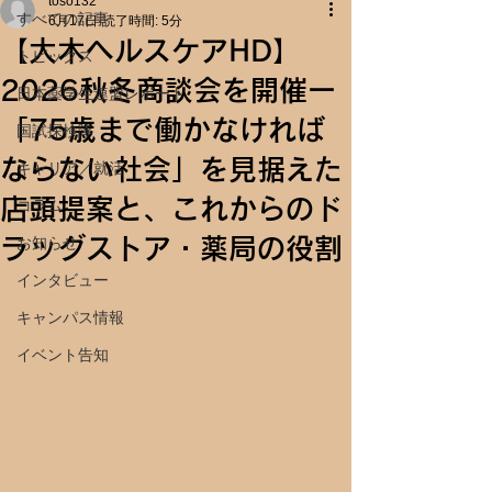
toso132
すべての記事
6月17日
読了時間: 5分
【大木ヘルスケアHD】
トピックス
2026秋冬商談会を開催ー
日本薬学生連盟レポート
「75歳まで働かなければ
国試探検隊
ならない社会」を見据えた
キャリア／就活
店頭提案と、これからのド
コラム
ラッグストア・薬局の役割
お知らせ
インタビュー
キャンパス情報
イベント告知