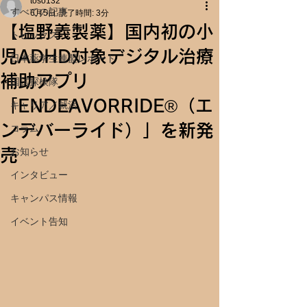
toso132
すべての記事
6月5日
読了時間: 3分
【塩野義製薬】国内初の小
トピックス
児ADHD対象デジタル治療
日本薬学生連盟レポート
補助アプリ
国試探検隊
「ENDEAVORRIDE®（エ
キャリア／就活
ンデバーライド）」を新発
コラム
売
お知らせ
インタビュー
キャンパス情報
イベント告知