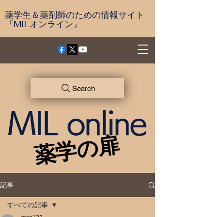
薬学生＆薬剤師のための情報サイト
『MILオンライン』
Search
MIL online
薬学の扉
薬学の扉
記事
すべての記事