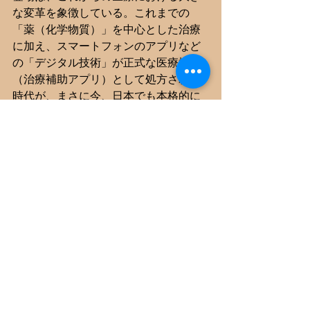
な変革を象徴している。これまでの
「薬（化学物質）」を中心とした治療
に加え、スマートフォンのアプリなど
の「デジタル技術」が正式な医療機器
（治療補助アプリ）として処方される
時代が、まさに今、日本でも本格的に
幕を開けた。
もちろん、治療薬やアプリの選択、処
方決定は医師の専権事項である。しか
し、将来、医療の現場へ進む薬学生に
は、医師による処方意図を正しく理解
し、患者や保護者が正しくアプリを使
いこなせるようサポートする役割が期
待される。
薬物治療だけでなく、こうした最先端
のデジタルヘルスケアの知識をいち早
く吸収することは、今後の大きな強み
となる。医師をはじめとする多職種と