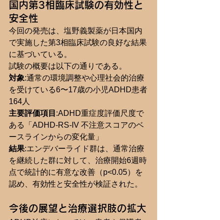
国内第3相臨床試験の有効性と
安全性
今回の発売は、塩野義製薬が日本国内
で実施した第3相臨床試験の良好な結果
に基づいている。
試験の概要は以下の通りである。
対象
:通常の環境調整や心理社会的治療
を受けている6〜17歳の小児ADHD患者
164人
主要評価項目
:ADHD重症度評価尺度で
ある「ADHD-RS-IV 不注意スコアのベ
ースラインからの変化量」
結果
:エンデバーライド群は、通常治療
を継続した群に対して、治療開始6週時
点で統計的に有意な改善（p<0.05）を
認め、有効性と安全性が検証された。
今後の展望と治療選択肢の拡大