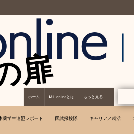
nline
の扉
の扉
ホーム
MIL onlineとは
もっと見る
本薬学生連盟レポート
国試探検隊
キャリア／就活