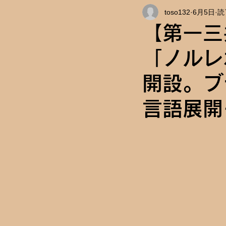
toso132
6月5日
読
インタビュー
キャンパス情
【第一三
「ノルレ
開設。ブ
言語展開