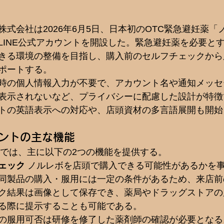
式会社は2026年6月5日、日本初のOTC緊急避妊薬「
LINE公式アカウントを開設した。緊急避妊薬を必要と
きる環境の整備を目指し、購入前のセルフチェックから
ポートする。
時の個人情報入力が不要で、アカウント名や通知メッセ
表示されないなど、プライバシーに配慮した設計が特徴
トの英語表示への対応や、店頭資材の多言語展開も開始
ウントの主な機能
ントでは、主に以下の2つの機能を提供する。
ェック
 ノルレボを店頭で購入できる可能性があるかを
同製品の購入・服用には一定の条件があるため、来店前
ク結果は画像として保存でき、薬局やドラッグストアの
る際に提示することも可能である。
の服用可否は研修を修了した薬剤師の確認が必要となる