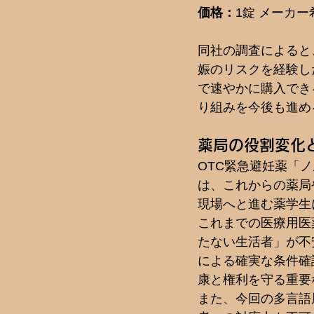
価格：
1錠 メーカー希
同社の調査によると
娠のリスクを経験し
で速やかに購入でき
り組みを今後も進め
薬局の役割変化
OTC緊急避妊薬「
は、これからの薬局
現場へと進む薬学生
これまでの医療用医
たない生活者」が不
による確実な条件確
康と権利を守る重要
また、今回の多言語