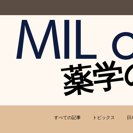
MIL o
薬学
薬学
すべての記事
トピックス
日