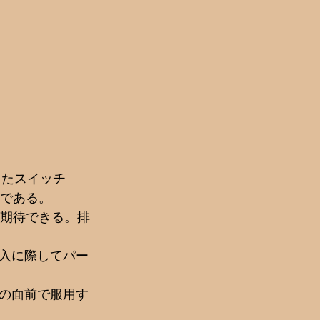
したスイッチ
能である。
が期待できる。排
入に際してパー
の面前で服用す