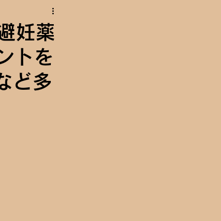
避妊薬
ウントを
など多