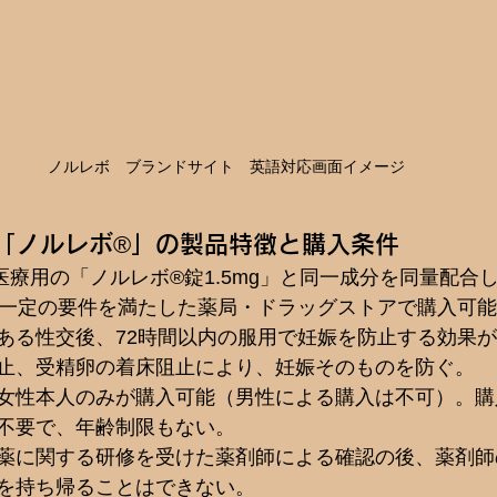
ノルレボ　ブランドサイト　英語対応画面イメージ
薬「ノルレボ®」の製品特徴と購入条件
医療用の「ノルレボ®錠1.5mg」と同一成分を同量配合
、一定の要件を満たした薬局・ドラッグストアで購入可
ある性交後、72時間以内の服用で妊娠を防止する効果
止、受精卵の着床阻止により、妊娠そのものを防ぐ。
女性本人のみが購入可能（男性による購入は不可）。購
不要で、年齢制限もない。
薬に関する研修を受けた薬剤師による確認の後、薬剤師
を持ち帰ることはできない。