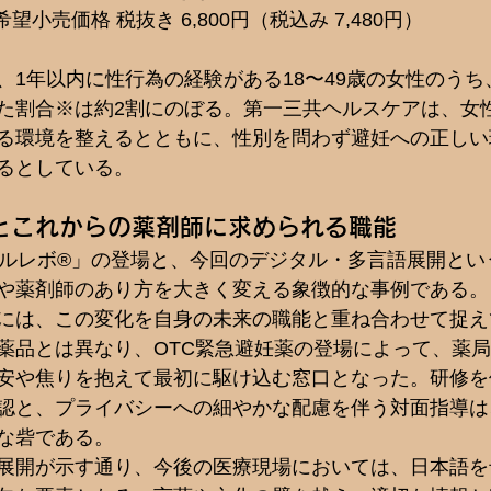
望小売価格 税抜き 6,800円（税込み 7,480円）
、1年以内に性行為の経験がある18〜49歳の女性のう
た割合※は約2割にのぼる。第一三共ヘルスケアは、女
る環境を整えるとともに、性別を問わず避妊への正しい
るとしている。
とこれからの薬剤師に求められる職能
ノルレボ®」の登場と、今回のデジタル・多言語展開とい
や薬剤師のあり方を大きく変える象徴的な事例である。
には、この変化を自身の未来の職能と重ね合わせて捉え
薬品とは異なり、OTC緊急避妊薬の登場によって、薬
安や焦りを抱えて最初に駆け込む窓口となった。研修を
認と、プライバシーへの細やかな配慮を伴う対面指導は
な砦である。
展開が示す通り、今後の医療現場においては、日本語を