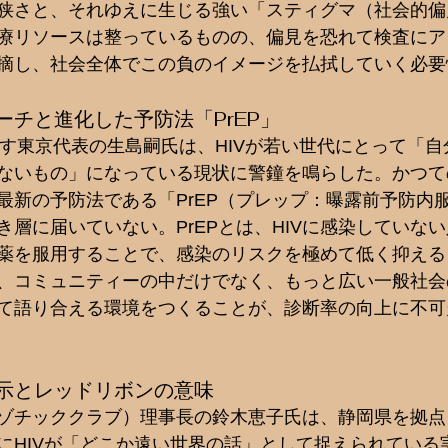
狭さと、それゆえに生じる強い「スティグマ（社会的偏
療リソースは整っているものの、偏見を恐れて検査にア
摘し、社会全体でこの負のイメージを払拭していく必要
ーチと進化した予防法「PrEP」
いす東京代表の生島嗣氏は、HIVが若い世代にとって「
ないもの」になっている現状に警鐘を鳴らした。かつて
最新の予防法である「PrEP（プレップ：曝露前予防内
き層に届いていない。PrEPとは、HIVに感染していな
薬を服用することで、感染のリスクを極めて低く抑える
、コミュニティーの中だけでなく、もっと広い一般社会
て語り合える環境をつくることが、診断率の向上に不可
示とレッドリボンの意味
ゾチッククラブ）理事長の鈴木恵子氏は、静岡県を拠点
にHIVが「どこか遠い世界の話」として捉えられている