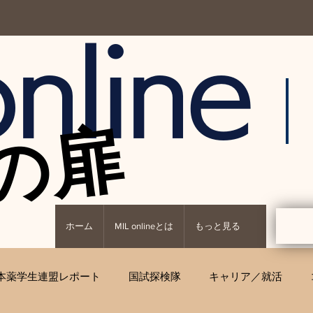
nline
の扉
の扉
ホーム
MIL onlineとは
もっと見る
本薬学生連盟レポート
国試探検隊
キャリア／就活