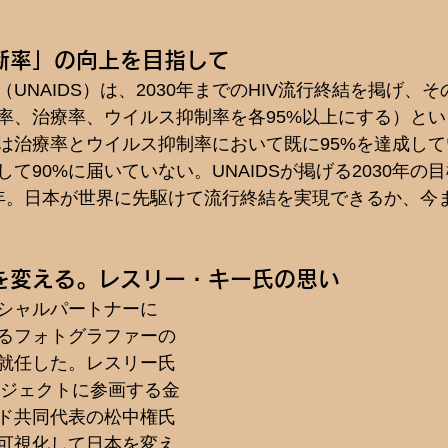
断率」の向上を目指して
UNAIDS）は、2030年までのHIV流行終結を掲げ、
（診断率、治療率、ウイルス抑制率を各95%以上にする）と
は治療率とウイルス抑制率において既に95%を達成し
て90%に届いていない。UNAIDSが掲げる2030年の
年。日本が世界に先駆けて流行終結を実現できるか、今
を変える。レスリー・キー氏の思い
シャルパートナーに
るフォトグラファーの
就任した。レスリー氏
ロジェクトに参画する金
ド共同代表の松中権氏
を可視化して日本を変え