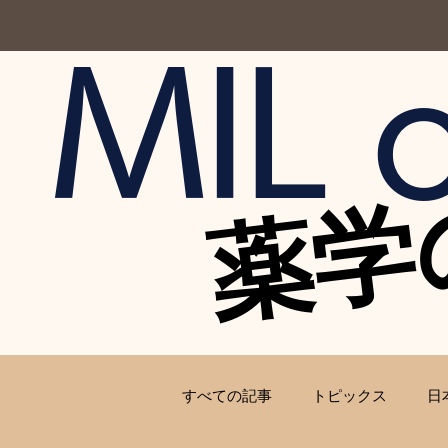
MIL o
薬学
薬学
すべての記事
トピックス
日