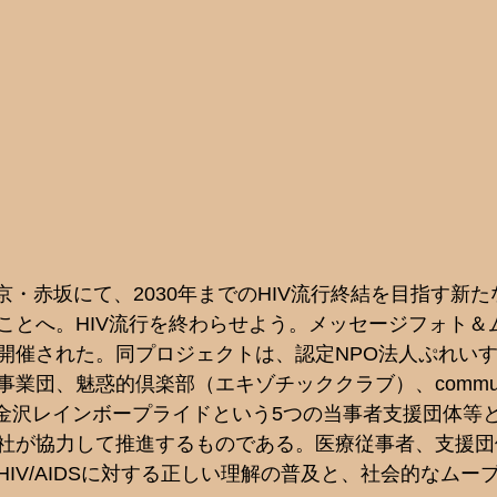
、東京・赤坂にて、2030年までのHIV流行終結を目指す新
ことへ。HIV流行を終わらせよう。メッセージフォト＆
開催された。同プロジェクトは、認定NPO法人ぷれい
団、魅惑的倶楽部（エキゾチッククラブ）、community 
人金沢レインボープライドという5つの当事者支援団体等
社が協力して推進するものである。医療従事者、支援団
IV/AIDSに対する正しい理解の普及と、社会的なムー