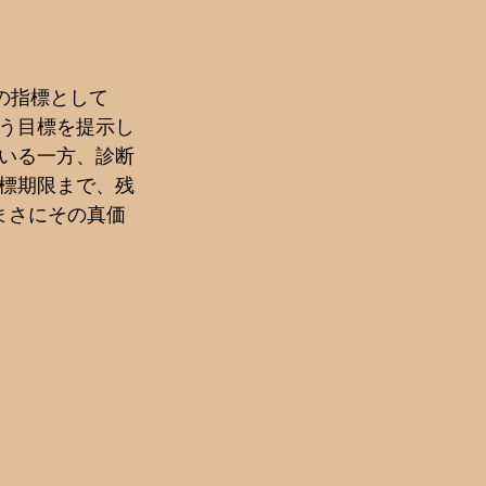
その指標として
いう目標を提示し
ている一方、診断
目標期限まで、残
まさにその真価