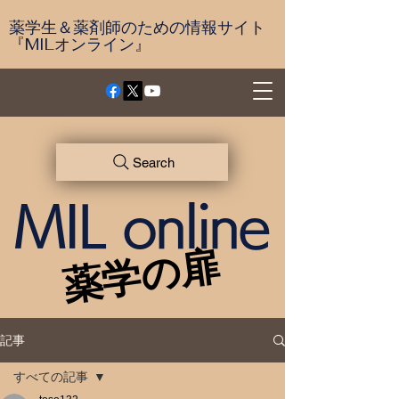
薬学生＆薬剤師のための情報サイト
『MILオンライン』
Search
MIL online
薬学の扉
薬学の扉
記事
すべての記事