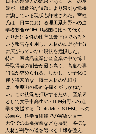
日本の創薬力の源泉である「人」の基
盤が、構造的な課題により深刻な危機
に瀕している現状も詳述された。宮柱
氏は、日本における理工系分野への進
学者割合がOECD諸国に比べて低く、
とりわけ女性の比率は最下位であると
いう報告を引用し、人材の裾野が十分
に広がっていない現状を危惧した。
特に、医薬品産業は全産業の中で博士
号取得者の割合が最も高く、高度な専
門性が求められる。しかし、少子化に
伴う将来的な「博士人材の先細り」
は、創薬力の根幹を揺るがしかねな
い。この状況を打破するため、産業界
として女子中高生のSTEM分野への進
学を支援する「Girls Meet STEM」への
参画や、科学技術館での実験ショー、
大学での出張授業などを展開。多様な
人材が科学の道を選べる土壌を整え、