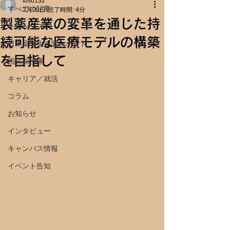
toso132
すべての記事
2月20日
読了時間: 4分
製薬産業の変革を通じた持
トピックス
続可能な医療モデルの構築
日本薬学生連盟レポート
を目指して
国試探検隊
キャリア／就活
コラム
お知らせ
インタビュー
キャンパス情報
イベント告知