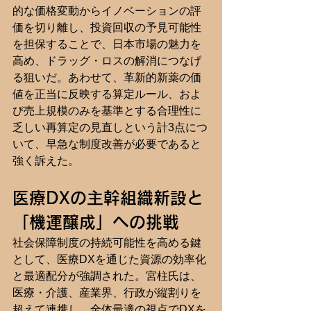
的な価格変動からイノベーションの評
価を切り離し、投資回収の予見可能性
を担保することで、日本市場の魅力を
高め、ドラッグ・ロスの解消につなげ
る狙いだ。あわせて、革新的新薬の価
値を正当に反映する算定ルール、およ
び売上規模のみを基準とする合理性に
乏しい再算定の見直しという計3点につ
いて、早急な制度改善が必要であると
強く訴えた。
医療DXの主幹組織新設と
「機運醸成」への挑戦
社会保障制度の持続可能性を高める鍵
として、医療DXを通じた資源の効率化
と最適配分が強調された。宮柱氏は、
医療・介護、産業界、行政が縦割りを
超えて連携し、全体最適の視点でDXを