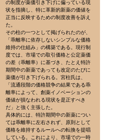
の制度が薬価引き下げに偏っている現
状を指摘し、特に革新的新薬の価値を
正当に反映するための制度改善を訴え
た。
その柱の一つとして掲げられたのが、
「乖離率に依存しないシンプルな価格
維持の仕組み」の構築である。現行制
度では、市場での取引価格と公定薬価
の差（乖離率）に基づき、たとえ特許
期間中の新薬であっても改定のたびに
薬価が引き下げられる。宮柱氏は、
「流通段階の価格競争の結果である乖
離率によって、創薬イノベーションの
価値が損なわれる現状を是正すべき
だ」と強く主張した。
具体的には、特許期間中の新薬につい
ては乖離率に左右されず、原則として
価格を維持するルールへの転換を提唱
している。これにより、市場での一時