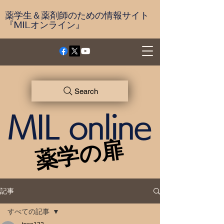
薬学生＆薬剤師のための情報サイト
『MILオンライン』
Search
MIL online
薬学の扉
薬学の扉
記事
すべての記事