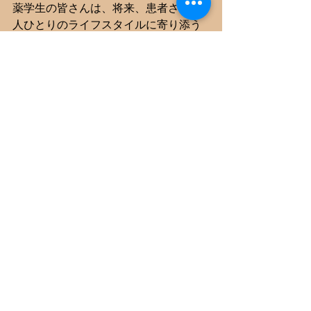
薬学生の皆さんは、将来、患者さん一
人ひとりのライフスタイルに寄り添う
ことが求められる。
今回の調査からは、大学生という若年
層において「清涼感のある目薬」など
のセルフケアが広く選ばれている一方
で、依然として「我慢」を選んでしま
う層がいることが浮き彫りになった。
ロート製薬では、こうした悩みに応え
るべく「アルガード」ブランドを通じ
た製品展開や、ホームページでの情報
発信を行っている。正確な知識が、い
かに人々の「春の楽しみ」を守るか。
この調査結果を一つのケーススタディ
として、これからの学びに繋げてほし
い。
【調査概要】 
出典：ロート製薬調べ 