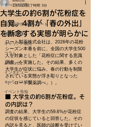
toso132
すべての記事
2月17日
読了時間: 3分
大学生の約6割が花粉症を
トピックス
自覚。4割が「春の外出」
日本薬学生連盟レポート
を断念する実態が明らかに
国試探検隊
ロート製薬株式会社は、2026年の花粉
キャリア／就活
シーズン本番を前に、全国の大学生500
コラム
人を対象とした「花粉症に関する意識
調査」を実施した。その結果、多くの
お知らせ
大学生が症状に悩み、春の行動を制限
インタビュー
されている実態が浮き彫りとなった
キャンパス情報
（「ロート製薬調べ」）。
イベント告知
■ 大学生の約6割が花粉症。そ
の内訳は？
調査の結果、大学生の59.6%が花粉症
の症状を感じていると回答した。その
内訳を見ると、医師の診断を受けてい