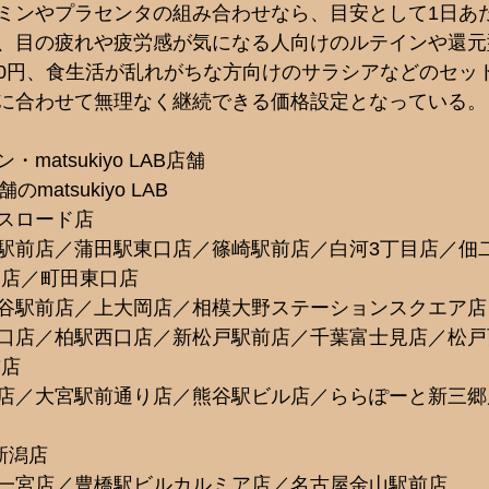
ミンやプラセンタの組み合わせなら、目安として1日あた
、目の疲れや疲労感が気になる人向けのルテインや還元
00円、食生活が乱れがちな方向けのサラシアなどのセット
に合わせて無理なく継続できる価格設定となっている。
atsukiyo LAB店舗 
atsukiyo LAB 
スロード店 
駅前店／蒲田駅東口店／篠崎駅前店／白河3丁目店／佃
店／町田東口店 
谷駅前店／上大岡店／相模大野ステーションスクエア店
口店／柏駅西口店／新松戸駅前店／千葉富士見店／松戸
店 
店／大宮駅前通り店／熊谷駅ビル店／ららぽーと新三郷
新潟店 
一宮店／豊橋駅ビルカルミア店／名古屋金山駅前店 