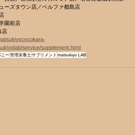
ューズタウン店／ベルファ都島店 
店 
学園前店 
1店
matsukiyococokara-
ukiyolab/service/supplement.html
パニー
管理栄養士
サプリメント
matsukiyo LAB