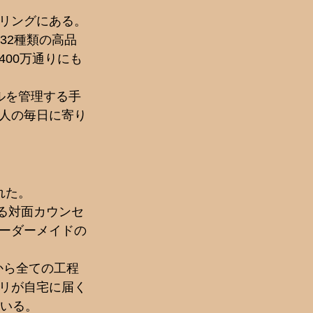
リングにある。
32種類の高品
00万通りにも
ルを管理する手
人の毎日に寄り
れた。
よる対面カウンセ
ーダーメイドの
。
から全ての工程
リが自宅に届く
ている。