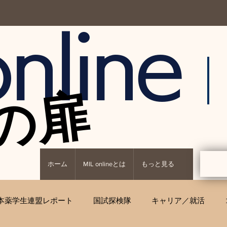
nline
の扉
の扉
ホーム
MIL onlineとは
もっと見る
本薬学生連盟レポート
国試探検隊
キャリア／就活