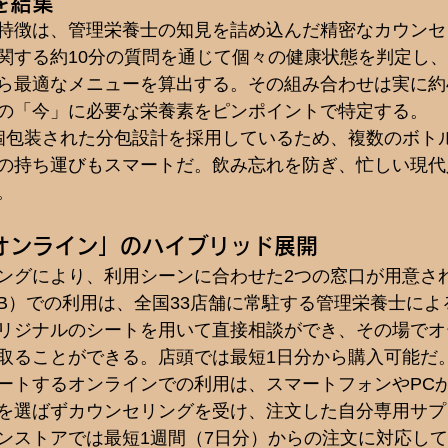
を結集
特徴は、管理栄養士の知見を詰め込んだ精密なカウンセ
関する約10分の質問を通じて個々の健康状態を判定し、
ら最適なメニューを算出する。その組み合わせは実に約4
の「今」に必要な栄養素をピンポイントで特定する。
個包装された分包設計を採用しているため、複数のボト
の持ち運びもスマートだ。飲み忘れを防ぎ、忙しい現代
。
オンライン」のハイブリッド展開
ングにより、利用シーンに合わせた2つの窓口が用意さ
yo LAB）での利用は、全国33店舗に常駐する管理栄養士に
リジナルのシートを用いて直接相談ができ、その場でオ
取ることができる。店頭では最短1日分から購入可能だ
ートするオンラインでの利用は、スマートフォンやPC
を選ばずカウンセリングを受け、注文した自分専用サプ
ンストアでは最短1週間（7日分）からの注文に対応し