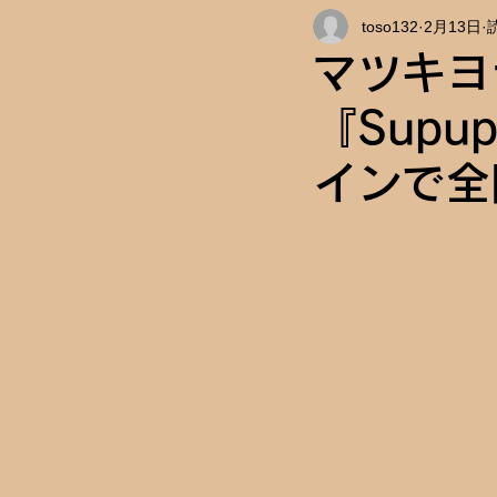
toso132
2月13日
インタビュー
キャンパス情
マツキヨ
『Sup
インで全