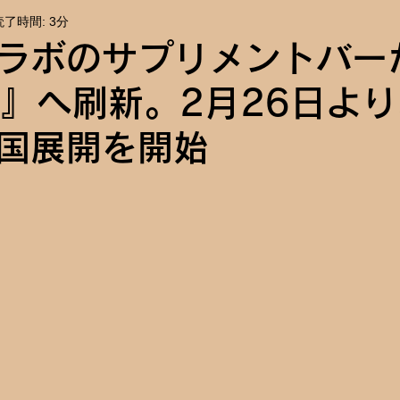
読了時間: 3分
報
イベント告知
ラボのサプリメントバー
up』へ刷新。2月26日よ
国展開を開始