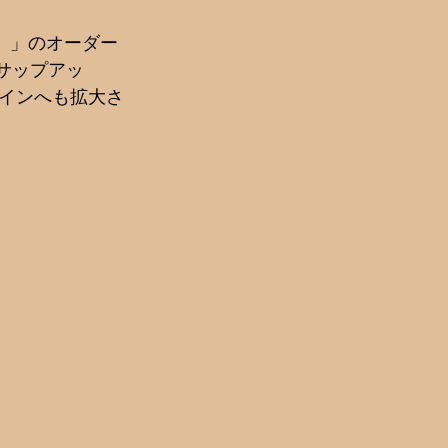
ボ）」のオーダー
（サップアッ
インへも拡大さ