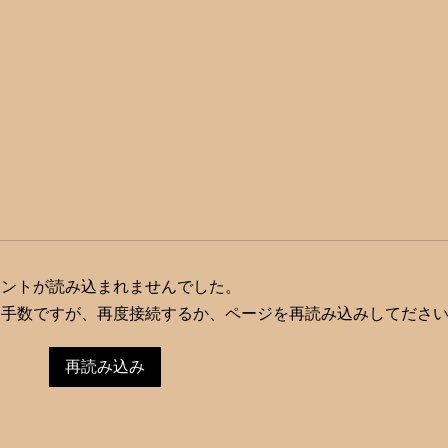
メントが読み込まれませんでした。
お手数ですが、再度接続するか、ページを再読み込みしてださ
再読み込み
DX・多職種連携・フェムケ
クオ
アで激変するドラッグストア
ワー
の未来像──第26回JAPANド
担当