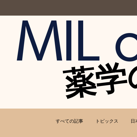
MIL o
薬学
薬学
すべての記事
トピックス
日