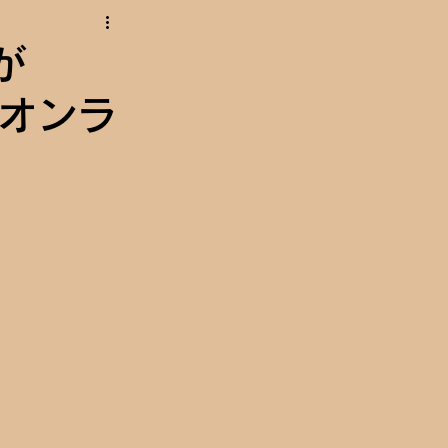
が
りオンラ