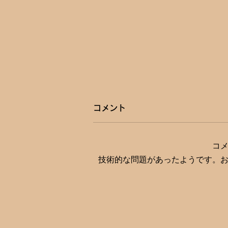
コメント
コ
技術的な問題があったようです。
第26回JAPANドラッグスト
アショー 薬学生の参画や新設
「アカデミックフォーラム」