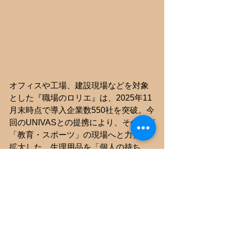
オフィスや工場、建設現場などを対象
とした『職場のロリエ』は、2025年11
月末時点で導入企業数550社を突破。今
回のUNIVASとの提携により、その輪が
「教育・スポーツ」の現場へと力強く
拡大した。生理用品を「個人の持ち
物」から「施設の備品」へと変えるこ
の取り組みは、日本の学校環境をより
健やかで安心できる場所へとアップデ
ートしていく。
◆『職場のロリエ』・『学校のロリ