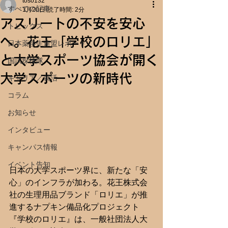
toso132
すべての記事
1月20日
読了時間: 2分
アスリートの不安を安心
トピックス
へ。花王「学校のロリエ」
日本薬学生連盟レポート
と大学スポーツ協会が開く
国試探検隊
大学スポーツの新時代
キャリア／就活
コラム
お知らせ
インタビュー
キャンパス情報
イベント告知
日本の大学スポーツ界に、新たな「安
心」のインフラが加わる。花王株式会
社の生理用品ブランド「ロリエ」が推
進するナプキン備品化プロジェクト
『学校のロリエ』は、一般社団法人大