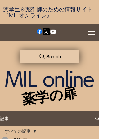
薬学生＆薬剤師のための情報サイト
『MILオンライン』
Search
MIL online
薬学の扉
薬学の扉
記事
すべての記事