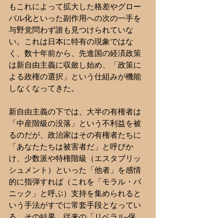
もこれによって拡大した格差やグロー
バル化といった副作用への次の一手を
与野党問わず誰も見つけられていな
い。これは日本に特有の現象ではな
く、数十年前から、先進国の経済政策
は新自由主義に収斂し始め、「政策に
よる政権の選択」という仕組みが機能
しなくなってきた。
新自由主義の下では、大半の有権者は
「中産階級の没落」という不利益を被
るのだが、政治家はその有権者たちに
「あなたたちは被害者だ」と呼びか
け、少数派や特権階級（エスタブリッ
シュメント）といった「他者」を感情
的に指弾すれば（これを「モラル・パ
ニック」と呼ぶ）支持を集められると
いう手法がすでに常套手段となってい
る。その結果、従来の「リベラル-保