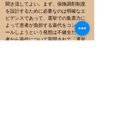
聞き流してよい。まず、保険調剤制度
を設計するために必要なのは明確なエ
ビデンスであって、選挙での集票力に
よって患者が負担する薬代をコントロ
ールしようという発想は不健全だ（患
者から薬代について質問されて「選挙
で頑張ったからです」と胸を張って答
えられるだろうか）。次に、先述のよ
うに政治への参加の仕方は選挙以外に
もいろいろある。3つめに、だからこそ
保険調剤以外の収入を自分自身で開拓
するための自由が大事なのだ。
三連休の中日という悪趣味なスケジュ
ールにはなっているが、一票を大事に
してもらいたい。
参考図書
・若松邦弘『わかりあえないイギリ
ス　反エリートの現代政治』（岩波新