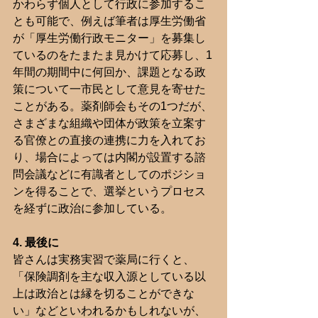
かわらず個人として行政に参加するこ
とも可能で、例えば筆者は厚生労働省
が「厚生労働行政モニター」を募集し
ているのをたまたま見かけて応募し、1
年間の期間中に何回か、課題となる政
策について一市民として意見を寄せた
ことがある。薬剤師会もその1つだが、
さまざまな組織や団体が政策を立案す
る官僚との直接の連携に力を入れてお
り、場合によっては内閣が設置する諮
問会議などに有識者としてのポジショ
ンを得ることで、選挙というプロセス
を経ずに政治に参加している。
4. 最後に
皆さんは実務実習で薬局に行くと、
「保険調剤を主な収入源としている以
上は政治とは縁を切ることができな
い」などといわれるかもしれないが、