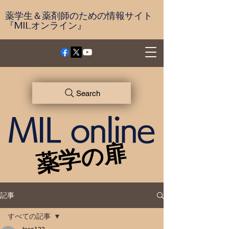
薬学生＆薬剤師のための情報サイト
『MILオンライン』
Search
MIL online
薬学の扉
薬学の扉
記事
すべての記事