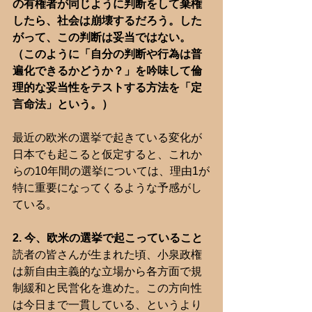
の有権者が同じように判断をして棄権
したら、社会は崩壊するだろう。した
がって、この判断は妥当ではない。
（このように「自分の判断や行為は普
遍化できるかどうか？」を吟味して倫
理的な妥当性をテストする方法を「定
言命法」という。）
最近の欧米の選挙で起きている変化が
日本でも起こると仮定すると、これか
らの10年間の選挙については、理由1が
特に重要になってくるような予感がし
ている。
2. 今、欧米の選挙で起こっていること
読者の皆さんが生まれた頃、小泉政権
は新自由主義的な立場から各方面で規
制緩和と民営化を進めた。この方向性
は今日まで一貫している、というより