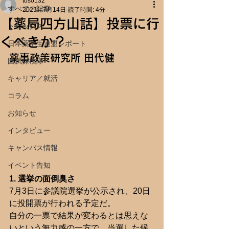
toso132
すべての記事
2025年7月14日
読了時間: 4分
【薬局四方山話】投票に行
トピックス
くべきか？
日本薬学生連盟レポート
薬事政策研究所 田代健
国試探検隊
キャリア／就活
コラム
お知らせ
インタビュー
キャンパス情報
イベント告知
1. 選挙の面倒臭さ
7月3日に参議院選挙が公示され、20日
に投開票が行われる予定だ。
自分の一票で結果が変わるとは思えな
いという無力感の一方で、当選した候