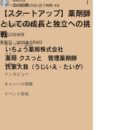
toso132
すべての記事
2025年6月23日
読了時間: 4分
【スタートアップ】薬剤師
トピックス
としての成長と独立への挑
日本薬学生連盟レポート
戦
国試探検隊
更新日：
2025年7月8日
キャリア／就活
いちょう薬局株式会社
コラム
薬局 クスっと　管理薬剤師　
お知らせ
氏家大我（うじいえ・たいが）
インタビュー
キャンパス情報
イベント告知