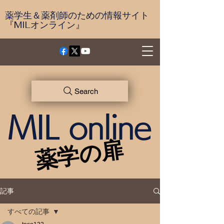
薬学生＆薬剤師のための情報サイト
『MILオンライン』
Search
MIL online
薬学の扉
薬学の扉
記事
すべての記事