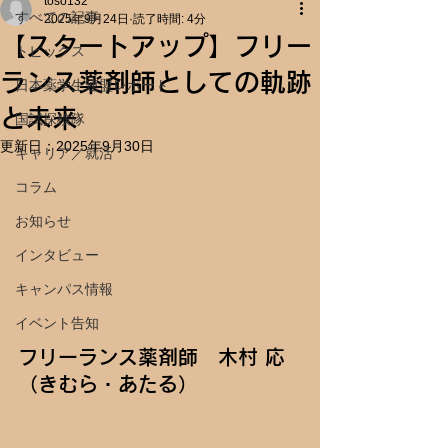
toso132
すべての記事
2025年9月24日
読了時間: 4分
【スタートアップ】フリー
トピックス
ランス薬剤師としての軌跡
日本薬学生連盟レポート
と未来
国試探検隊
更新日：
2025年9月30日
キャリア／就活
コラム
お知らせ
インタビュー
キャンパス情報
イベント告知
フリーランス薬剤師　木村 応
（きむら・あたる）