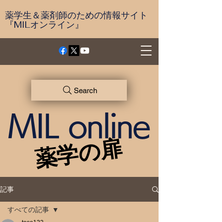
薬学生＆薬剤師のための情報サイト
『MILオンライン』
Search
MIL online
薬学の扉
薬学の扉
記事
すべての記事