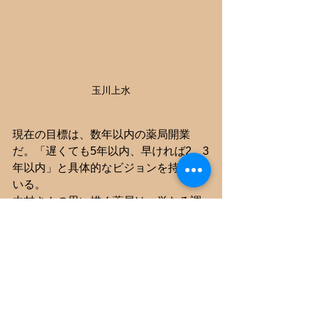
玉川上水
現在の目標は、数年以内の薬局開業
だ。「遅くても5年以内、早ければ2、3
年以内」と具体的なビジョンを持って
いる。
木村さんの思い描く薬局は、単なる調
剤を行う場所ではない。「処方箋に縛
られない薬局」であり、OTC医薬品の
販売だけでなく、地域の患者の健康を
サポートできるような体制を整えたい
という。そして、最も重要なコンセプ
トは「この薬剤師だからここに行こ