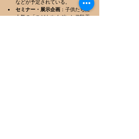
などが予定されている。  
セミナー・展示企画
：子供たちに
人気の「こどもやくざいし体験薬
局」や、武田修宏氏によるサッカ
ー体験教室が開催される。また、
社会的課題への対応として、市販
薬の過剰摂取問題に焦点を当てた
「オーバドーズに隠されたSOS～
ゲートキーパーとしての薬剤師・
登録販売者～」といった業界向け
ビジネスセミナーも実施される。  
さらに、尾池氏が京都を中心に店舗展
開を行っていることから、今回は京都
をキーワードとした地域訴求イベント
や物販など、関西圏の魅力を伝える新
たな試みも多数盛り込まれる。  
開催概要