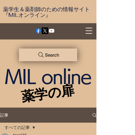
薬学生＆薬剤師のための情報サイト
『MILオンライン』
Search
MIL online
薬学の扉
薬学の扉
記事
すべての記事