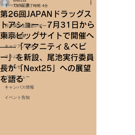
toso132
すべての記事
7月3日
読了時間: 4分
第26回JAPANドラッグス
トピックス
トアショー、7月31日から
日本薬学生連盟レポート
東京ビッグサイトで開催へ
国試探検隊
――「マタニティ＆ベビ
キャリア／就活
ー」を新設、尾池実行委員
コラム
長が「Next25」への展望
お知らせ
インタビュー
を語る
キャンパス情報
イベント告知