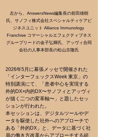
左から、AnswersNews編集長の前田雄樹
氏、サノフィ株式会社スペシャルティケアビ
ジネスユニット Alliance Immunology 
Franchise コマーシャルエフェクティブネス
グループリードの金子弘輝氏、アッヴィ合同
会社の人事本部長の松山京隆氏
2026年5月に幕張メッセで開催された
「インターフェックスWeek 東京」の
特別講演にて、「患者中心を実現する
外的DX×内的DX〜サノフィとアッヴィ
が描く二つの変革軸〜」と題したセッ
ションが行われた。
本セッションは、デジタルツールやデ
ータを駆使した社外へのアプローチで
ある「外的DX」と、データに基づく社
員の働き方改革からアプローチする組