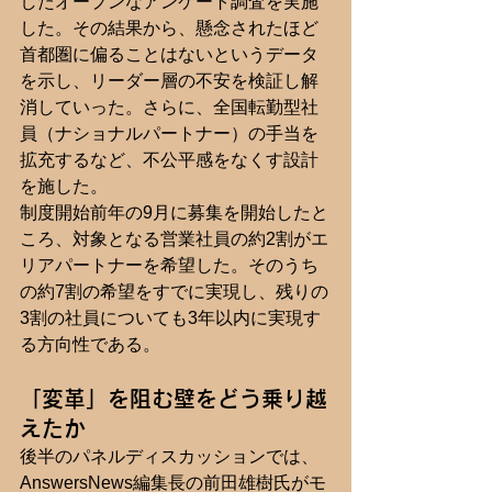
したオープンなアンケート調査を実施
した。その結果から、懸念されたほど
首都圏に偏ることはないというデータ
を示し、リーダー層の不安を検証し解
消していった。さらに、全国転勤型社
員（ナショナルパートナー）の手当を
拡充するなど、不公平感をなくす設計
を施した。
制度開始前年の9月に募集を開始したと
ころ、対象となる営業社員の約2割がエ
リアパートナーを希望した。そのうち
の約7割の希望をすでに実現し、残りの
3割の社員についても3年以内に実現す
る方向性である。
「変革」を阻む壁をどう乗り越
えたか
後半のパネルディスカッションでは、
AnswersNews編集長の前田雄樹氏がモ