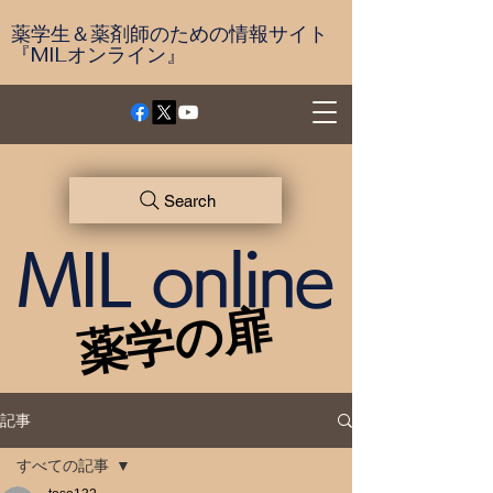
薬学生＆薬剤師のための情報サイト
『MILオンライン』
Search
MIL online
薬学の扉
薬学の扉
記事
すべての記事