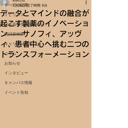
toso132
すべての記事
5月28日
読了時間: 6分
データとマインドの融合が
トピックス
起こす製薬のイノベーショ
日本薬学生連盟レポート
ン――サノフィ、アッヴ
国試探検隊
ィ、患者中心へ挑む二つの
キャリア／就活
トランスフォーメーション
コラム
お知らせ
インタビュー
キャンパス情報
イベント告知