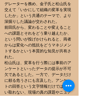
デレーターを務め、金子氏と松山氏を
交えて「いかにして組織の変革を実現
したか」という共通のテーマで、より
深掘りした議論が交わされた。
前田氏から、変わることや変えること
への課題とそれをどう乗り越えたか、
という問いが投げかけられると、両者
からは変化への抵抗をどうマネジメン
トするかという本質的な知見が共有さ
れた。
松山氏は、変革を行う際には事前のア
ンケートといったデータの提示が不可
欠であるとした。一方で、データだけ
に頼る危うさにも言及した。アンケー
トの回答という文字情報だけではすく
い取れない、現場の真の課題やニュア
ンスを把握するため、自身もほぼ毎月
のように全国の営業所に足を運び、現
地のMRと同行して直接声を聞くという