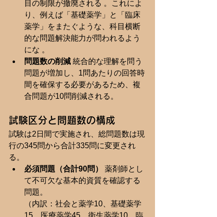
目の制限が撤廃される 。これによ
り、例えば「基礎薬学」と「臨床
薬学」をまたぐような、科目横断
的な問題解決能力が問われるよう
にな 。
問題数の削減
 統合的な理解を問う
問題が増加し、1問あたりの回答時
間を確保する必要があるため、複
合問題が10問削減される。
試験区分と問題数の構成
試験は2日間で実施され、総問題数は現
行の345問から合計335問に変更され
る。
必須問題（合計90問）
 薬剤師とし
て不可欠な基本的資質を確認する
問題。 
（内訳：社会と薬学10、基礎薬学
15、医療薬学45、衛生薬学10、臨