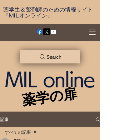
薬学生＆薬剤師のための情報サイト
『MILオンライン』
Search
MIL online
薬学の扉
薬学の扉
記事
すべての記事