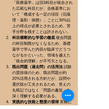
「医療薬学」は旧3科目が統合され
た広範な科目だが、合格基準にお
いて「構成する一定の項目（旧薬
理・薬剤・病態）」ごとに30%以
上の得点が必要とされるため、苦
手分野を残すことは許されない。
科目横断的な学習の徹底
 複合問題
の科目制限がなくなるため、基礎
薬学で学んだ内容が臨床でどうつ
ながるかといった、領域を越えた
「統合的理解」が不可欠となる。
既出問題（過去問）の活用法
 試験
の質担保のため、既出問題が約
20%活用される方針だが、設問や
選択肢が工夫されるため、答えの
丸暗記ではなく「問題の趣旨」を
深く理解する必要がある。
実践的な技能と態度の習得
 実務に
即した技能を確認するため、写真