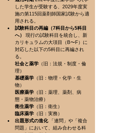
した学生が受験する、2029年度実
施の第115回薬剤師国家試験から適
用される。
試験科目の再編（7科目から5科目
へ）
 現行の試験科目を統合し、新
カリキュラムの大項目（B〜F）に
対応した以下の5科目に再編され
る。
社会と薬学
（旧：法規・制度・倫
理）
基礎薬学
（旧：物理・化学・生
物）
医療薬学
（旧：薬理、薬剤、病
態・薬物治療）
衛生薬学
（旧：衛生）
臨床薬学
（旧：実務）
出題形式の進化
 「連問」や「複合
問題」において、組み合わせる科