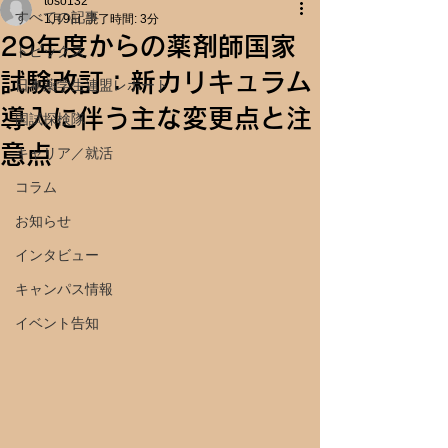
toso132
すべての記事
1月9日
読了時間: 3分
29年度からの薬剤師国家
トピックス
試験改訂：新カリキュラム
日本薬学生連盟レポート
導入に伴う主な変更点と注
国試探検隊
意点
キャリア／就活
コラム
お知らせ
インタビュー
キャンパス情報
イベント告知