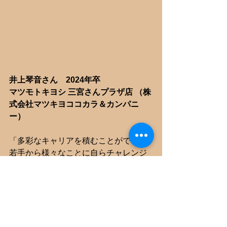
井上琴音さん　2024年卒
マツモトキヨシ 三宮さんプラザ店 （株
式会社マツキヨココカラ＆カンパニ
ー）
「多彩なキャリアを積むことができ、
若手から様々なことに自らチャレンジ
できる環境」が整っていること、それ
が私の就職活動の軸でした。当社はキ
ャリアの幅が非常に広く、調剤業務以
外にも様々な部署に薬剤師が多く在籍
しており、社会に貢献できる幅が広い
と考え入社を決めました。