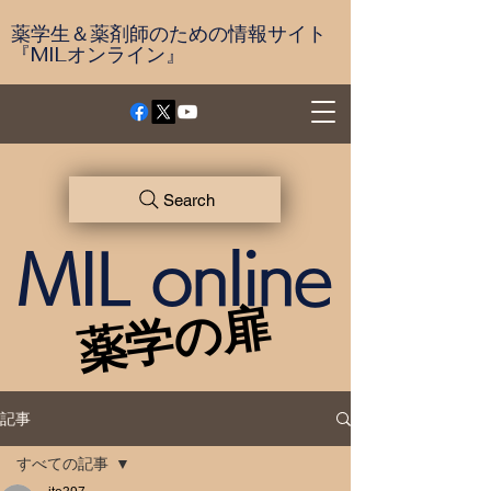
薬学生＆薬剤師のための情報サイト
『MILオンライン』
Search
MIL online
薬学の扉
薬学の扉
記事
すべての記事