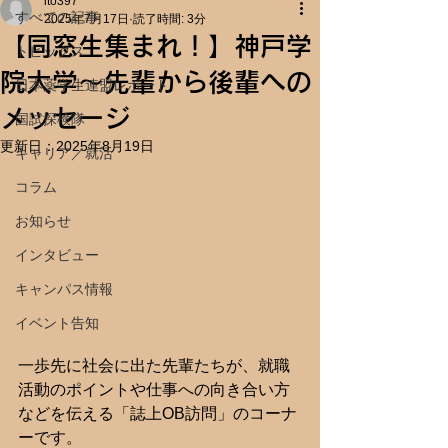
ito397
すべての記事
2025年7月17日
読了時間: 3分
【同窓生集まれ！】神戸学
トピックス
院大学～先輩から後輩への
日本薬学生連盟レポート
メッセージ
国試探検隊
更新日：
2025年8月19日
キャリア／就活
コラム
お知らせ
インタビュー
キャンパス情報
イベント告知
一歩先に社会に出た先輩たちが、就職
活動のポイントや仕事への向き合い方
などを伝える「誌上OB訪問」のコーナ
ーです。