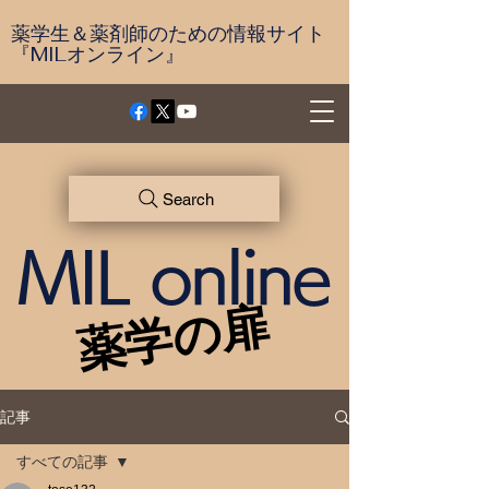
薬学生＆薬剤師のための情報サイト
『MILオンライン』
Search
MIL online
薬学の扉
薬学の扉
記事
すべての記事