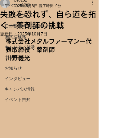
toso132
すべての記事
2025年5月8日
読了時間: 9分
失敗を恐れず、自ら道を拓
トピックス
く一薬剤師の挑戦
日本薬学生連盟レポート
更新日：
2025年10月7日
国試探検隊
株式会社メタルファーマンー代
キャリア／就活
表取締役・薬剤師
川野義光
コラム
お知らせ
インタビュー
キャンパス情報
イベント告知