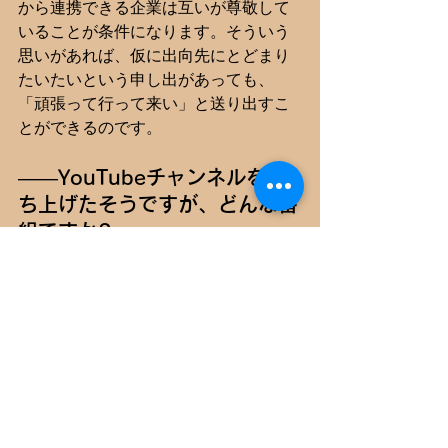
から連携できる企業は互いが尊敬して
いることが条件になります。そういう
思いがあれば、仮に出向先にとどまり
たいたいという申し出があっても、
「頑張って行って来い」と送り出すこ
とができるのです。
――YouTubeチャンネルを立
ち上げたそうですが、どんな番
組ですか?
「あしたの薬局」
という名前で2023年
に立ち上げました。「マネーの虎」と
「情熱大陸」を掛け合わせたような番
組です。番組の出資は私がやっていま
す。番組のスタイブレとしては、薬局
の社長たちの前で、若い薬剤師が自分
の夢ややりたいことをプレゼンしま