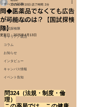
ito397
すべての記事
2025年4月10日
読了時間: 2分
問◆医薬品でなくても広告
トピックス
が可能なのは？【国試探検
日本薬学生連盟レポート
隊】
国試探検隊
更新日：
2025年4月13日
キャリア／就活
コラム
お知らせ
インタビュー
キャンパス情報
イベント告知
問324（法規・制度・倫
理）
この薬局では、この健康