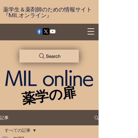
薬学生＆薬剤師のための情報サイト
『MILオンライン』
Search
MIL online
薬学の扉
薬学の扉
記事
すべての記事