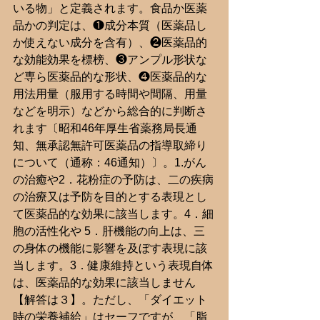
いる物」と定義されます。食品か医薬
品かの判定は、❶成分本質（医薬品し
か使えない成分を含有）、❷医薬品的
な効能効果を標榜、❸アンプル形状な
ど専ら医薬品的な形状、❹医薬品的な
用法用量（服用する時間や間隔、用量
などを明示）などから総合的に判断さ
れます〔昭和46年厚生省薬務局長通
知、無承認無許可医薬品の指導取締り
について（通称：46通知）〕。1.がん
の治癒や2．花粉症の予防は、二の疾病
の治療又は予防を目的とする表現とし
て医薬品的な効果に該当します。4．細
胞の活性化や 5．肝機能の向上は、三
の身体の機能に影響を及ぼす表現に該
当します。3．健康維持という表現自体
は、医薬品的な効果に該当しません
【解答は３】。ただし、「ダイエット
時の栄養補給」はセーフですが、「脂