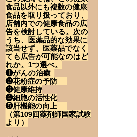
食品以外にも複数の健康
食品を取り扱っており、
店舗内での健康食品の広
告を検討している。次の
うち、医薬品的な効果に
該当せず、医薬品でなく
ても広告が可能なのはど
れか。1つ選べ。
❶がんの治癒	
❷花粉症の予防	
❸健康維持
❹細胞の活性化
❺肝機能の向上	
（第109回薬剤師国家試験
より）