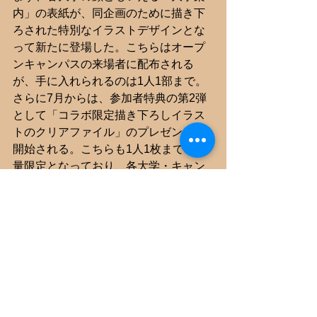
内」の表紙が、同企画のために描き下
ろされた特別なイラストデザインとな
って新たに登場した。こちらはオープ
ンキャンパスの来場者に配布される
が、手に入れられるのは1人1部まで。
さらに7月からは、参加者特典の第2弾
として「コラボ限定描き下ろしイラス
トのクリアファイル」のプレゼントも
開始される。こちらも1人1枚までの数
量限定となっており、各大学・キャン
パスごとに配布開始日が異なる。横浜
薬科大学では7月5日から、第一薬科大
学では7月11日から、そして日本薬科大
学のさいたまキャンパスとお茶の水キ
ャンパスでは7月19日からそれぞれ配布
がスタートする。