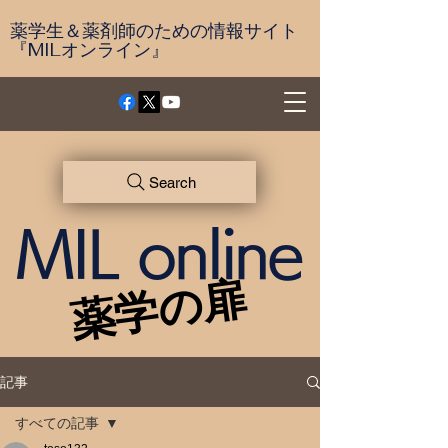
薬学生＆薬剤師のための情報サイト
『MILオンライン』
Search
MIL online
薬学の扉
薬学の扉
記事
すべての記事