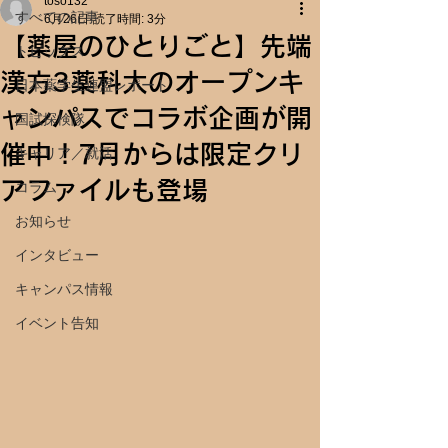
toso132
すべての記事
6月26日
読了時間: 3分
【薬屋のひとりごと】先端
トピックス
漢方3薬科大のオープンキ
日本薬学生連盟レポート
ャンパスでコラボ企画が開
国試探検隊
催中！7月からは限定クリ
キャリア／就活
アファイルも登場
コラム
お知らせ
インタビュー
キャンパス情報
イベント告知